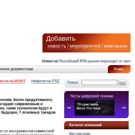
Добавить
новость
мероприятие
компанию
Новости:
Российский RPA-рынок переходит от автомати
ление документами
О нас
ости на MSKIT
Новости на ITSZ
Поиск:
Тесты цифровой техники
ления, более продуктивного,
агодаря современным и
, такие технологии будут и
е будущее. 7 основных трендов
Каталог компаний
сит от инструментов совместной
Кит-системс