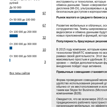
инструменты и технологии, которые 
рублей
обмена данными. Такая «сверхмобил
До 50 000
дисплеев (Wi-Di), ультразвуковых и
безопасным доступом к корпоративн
97
Рынок малого и среднего бизнеса 
От 50 000 до 100 000
67
Развитие мобильных и облачных, ос
сотрудничества. Темпы широкомасшт
От 100 000 до 200 000
видеосвязи и обмена данными будут
новых приложений и функций, котор
32
Популярность браузерных решения 
От 200 000 до 300 000
В 2015 году компании, которым нуж
10
технологии WebRTC компании по все
рамках своей деятельности. Этот вы
От 300 000 до 500 000
максимально простым и удобным. В 
3
уровне — любая дополнительная фун
внедрение пойдет еще активнее.
Привычные совещания становятся
Все типы сайтов
Форма проведения совещаний меняет
удобство использования решений дл
обычно от их местоположения и исп
таким как Skype for Business (Micro
компаниями (B2B).
Ожидается, что во всем мире 2015 г
традиционного рабочего пространст
организации мобильных, но эффекти