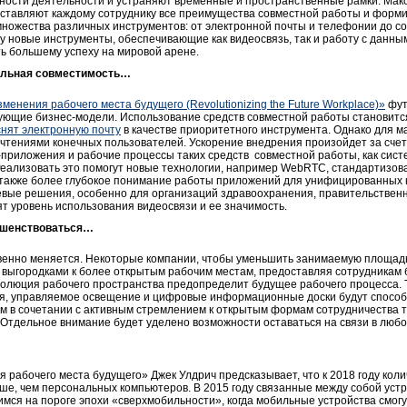
ости деятельности и устраняют временные и пространственные рамки. Макс
доставляют каждому сотруднику все преимущества совместной работы и форми
множества различных инструментов: от электронной почты и телефонии до со
у новые инструменты, обеспечивающие как видеосвязь, так и работу с данны
ть большему успеху на мировой арене.
альная совместимость…
енения рабочего места будущего (Revolutionizing the Future Workplace)»
фут
твующие бизнес-модели. Использование средств совместной работы становитс
нят электронную почту
в качестве приоритетного инструмента. Однако для 
очтениями конечных пользователей. Ускорение внедрения произойдет за счет
приложения и рабочие процессы таких средств совместной работы, как сис
еализовать это помогут новые технологии, например WebRTC, стандартизо
также более глубокое понимание работы приложений для унифицированных к
ые решения, особенно для организаций здравоохранения, правительственн
т уровень использования видеосвязи и ее значимость.
ершенствоваться…
венно меняется. Некоторые компании, чтобы уменьшить занимаемую площадь
с выгородками к более открытым рабочим местам, предоставляя сотрудникам
эволюция рабочего пространства предопределит будущее рабочего процесса. 
я, управляемое освещение и цифровые информационные доски будут способ
 в сочетании с активным стремлением к открытым формам сотрудничества 
 Отдельное внимание будет уделено возможности оставаться на связи в любо
 рабочего места будущего» Джек Улдрич предсказывает, что к 2018 году кол
льше, чем персональных компьютеров. В 2015 году связанные между собой уст
мся на пороге эпохи «сверхмобильности», когда мобильные устройства смогу