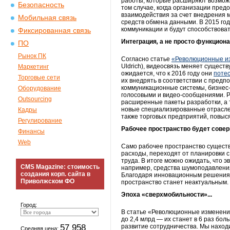
работы, которые расширяют возможн
Безопасность
том случае, когда организации пре
взаимодействия за счет внедрения 
Мобильная связь
средств обмена данными. В 2015 год
коммуникации и будут способствова
Фиксированная связь
Интеграция
,
а не просто функцион
ПО
Рынок ПК
Согласно статье
«Революционные изм
Uldrich), видеосвязь меняет сущес
Маркетинг
ожидается, что к 2016 году они
потес
Торговые сети
их внедрять в соответствии с предп
коммуникационные системы, бизнес-
Оборудование
голосовыми и видео-сообщениями. Р
Outsourcing
расширенные пакеты разработки, а 
новые специализированные отраслев
Кадры
также торговых предприятий, повыся
Регулирование
Рабочее пространство будет сов
Финансы
Web
Само рабочее пространство сущест
расходы, переходят от планировки 
труда. В итоге можно ожидать, что 
CMS Magazine: стоимость
например, средства шумоподавлени
создания корп. сайта в
Благодаря инновационным решениям
Приволжском ФО
пространство станет неактуальным.
Эпоха «сверхмобильности»...
Город:
В статье «Революционные изменения
до 2,4 млрд — их станет в 6 раз бо
57 958
развитие сотрудничества. Мы находи
Средняя цена: