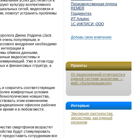
имальный успех достигается в
Производственная группа
руют культуру коллективного
REMER
циальных сетей, видеосвязи и
ми, помогут устранить проблемы
Градиентех
ИТ Альянс
1С-ИЖТИСИ, ООО
уролога Джека Улдрича (Jack
Добавь свою компанию
я очень популярным, и
массового внедрения необходимо
 интеграции в
темы обмена данными,
ванные видеосистемы и
оммуникаций. Уже в этом году
ых и финансовых структур, а
Проекты
От разрозненной отчетности к
единой системе аналитики —
кейс «Холодильник.ру»
 и сократить соответствующие
 более комфортные условия
Технологические новшества,
ствовать этим изменениям.
традиционное офисное рабочее
Интервью
е время и в любом месте.
Эволюция партнерства:
экосистема, как единый
организм
ичество смартфонов возрастет
ройства будут стимулировать
т предоставить сотрудникам все