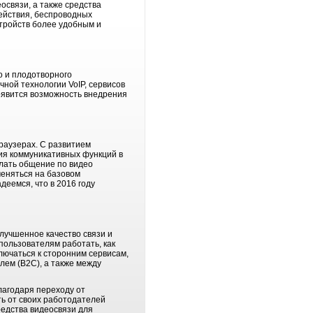
освязи, а также средства
ействия, беспроводных
стройств более удобным и
о и плодотворного
ной технологии VoIP, сервисов
оявится возможность внедрения
раузерах. С развитием
ия коммуникативных функций в
елать общение по видео
меняться на базовом
еемся, что в 2016 году
лучшенное качество связи и
пользователям работать, как
лючаться к сторонним сервисам,
елем (B2C), а также между
лагодаря переходу от
ть от своих работодателей
едства видеосвязи для