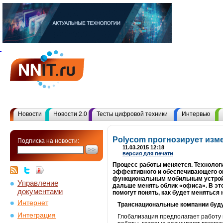
Новости
Новости 2.0
Тесты цифровой техники
Интервью
Polycom прогнозирует изме
Подписка на новости:
11.03.2015 12:18
версия для печати
Процесс работы меняется. Технолог
эффективного и обеспечивающего о
функциональным мобильным устройст
Управление
дальше менять облик «офиса». В это
документами
помогут понять, как будет меняться
Интернет
Транснациональные компании будут
Интеграция
Глобализация предполагает работу в