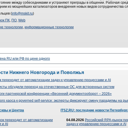
ояние между собеседниками и устраняют преграды в общении. Рабочая среда
одним из мощнейших катализаторов внедрения новых видов сотрудничества с
льцев (
info@mskit.ru
)
ок ПК
,
ПО
,
Web
ие технологии
,
информационные технологии
ена RU или РФ по цене одного
ости Нижнего Новгорода и Поволжья
 переходит от автоматизации задач к управлению процессами и AI
сты обсудили переход на отечественные ОС для встроенных систем
оги партнерской конференции «Весенний документооборот – 2026»
го хаоса к governed self-service: эксперты фиксируют смену парадигмы на р
сквы и Центра
ITSZ.RU: последние новости Петербург
ок переходит от автоматизации
04.08.2026
Российский RPA-рынок пе
 и AI
задач к управлению процессами и AI