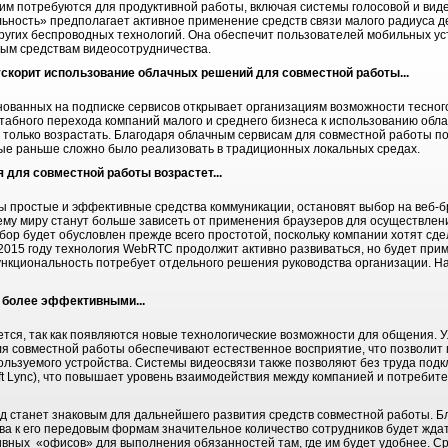
им потребуются для продуктивной работы, включая системы голосовой и виде
ьность» предполагает активное применение средств связи малого радиуса д
 других беспроводных технологий. Она обеспечит пользователей мобильных у
ым средствам видеосотрудничества.
ускорит использование облачных решений для совместной работы...
нованных на подписке сервисов открывает организациям возможности тесног
абного перехода компаний малого и среднего бизнеса к использованию облач
 только возрастать. Благодаря облачным сервисам для совместной работы п
ые раньше сложно было реализовать в традиционных локальных средах.
для совместной работы возрастет...
ны простые и эффективные средства коммуникации, остановят выбор на веб-б
му миру станут больше зависеть от применения браузеров для осуществлен
бор будет обусловлен прежде всего простотой, поскольку компании хотят сд
2015 году технология WebRTC продолжит активно развиваться, но будет при
кциональность потребует отдельного решения руководства организации. Над
 более эффективными...
ся, так как появляются новые технологические возможности для общения. У
я совместной работы обеспечивают естественное восприятие, что позволит 
ользуемого устройства. Системы видеосвязи также позволяют без труда подк
soft Lync), что повышает уровень взаимодействия между компанией и потребит
од станет знаковым для дальнейшего развития средств совместной работы. Б
ва к его передовым формам значительное количество сотрудников будет жда
вных «офисов» для выполнения обязанностей там, где им будет удобнее. Ср