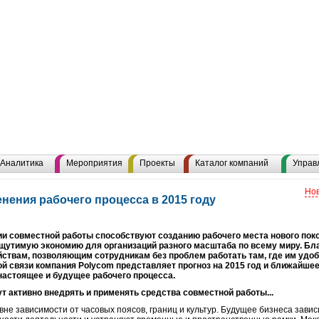
Аналитика
Мероприятия
Проекты
Каталог компаний
Управ
Нов
нения рабочего процесса в 2015 году
ии совместной работы способствуют созданию рабочего места нового поко
щутимую экономию для организаций разного масштаба по всему миру. Бл
вам, позволяющим сотрудникам без проблем работать там, где им удобно
й связи компания Polycom представляет прогноз на 2015 год и ближайше
 настоящее и будущее рабочего процесса.
 активно внедрять и применять средства совместной работы...
не зависимости от часовых поясов, границ и культур. Будущее бизнеса зави