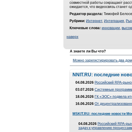
совместной работы сокращают расст
ожидается, что видеосвязь станет 
Редактор раздела:
Тимофей Белосе
Рубрики:
Интернет
,
Интеграция
,
Рын
Ключевые слова:
инновации
,
высок
наверх
А знаете ли Вы что?
Можно зарегистирировать два дом
NNIT.RU: последние нов
04.08.2026
Российский RPA-рынок
03.07.2026
Системные программи
18.06.2026
ГК «ЭОС» подвела ит
16.06.2026
От децентрализованно
MSKIT.RU: последние новости Мо
04.08.2026
Российский RPA-рын
задач к управлению процессами