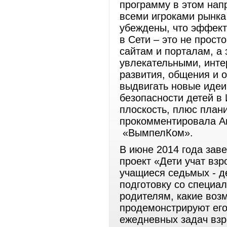
программу в этом напр
всеми игроками рынка
убеждены, что эффект
в Сети – это не прост
сайтам и порталам, а 
увлекательными, инт
развития, общения и 
выдвигать новые идеи
безопасности детей в 
плоскость, плюс план
прокомментировала Ан
«ВымпелКом».
В июне 2014 года за
проект «Дети учат вз
учащиеся седьмых - д
подготовку со специа
родителям, какие воз
продемонстрируют его
ежедневных задач взр