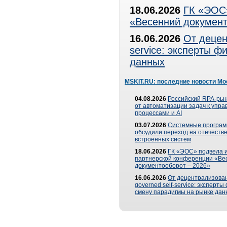
18.06.2026
ГК «ЭОС»
«Весенний документ
16.06.2026
От децен
service: эксперты 
данных
MSKIT.RU: последние новости Мо
04.08.2026
Российский RPA-рын
от автоматизации задач к упр
процессами и AI
03.07.2026
Системные програ
обсудили переход на отечеств
встроенных систем
18.06.2026
ГК «ЭОС» подвела и
партнерской конференции «Ве
документооборот – 2026»
16.06.2026
От децентрализован
governed self-service: эксперт
смену парадигмы на рынке дан