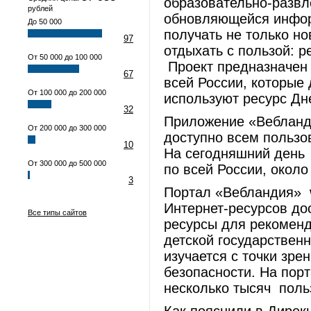
образовательно-развл
рублей
обновляющейся инфор
До 50 000
получать не только н
97
отдыхать с пользой: р
От 50 000 до 100 000
Проект предназначен 
67
всей России, которые
От 100 000 до 200 000
используют ресурс Дне
32
Приложение «Вебланди
От 200 000 до 300 000
доступно всем пользо
10
На сегодняшний день 
От 300 000 до 500 000
по всей России, около
3
Портал «Вебландия» w
Интернет-ресурсов до
Все типы сайтов
ресурсы для рекоменд
детской государствен
изучается с точки зре
безопасности. На пор
несколько тысяч поль