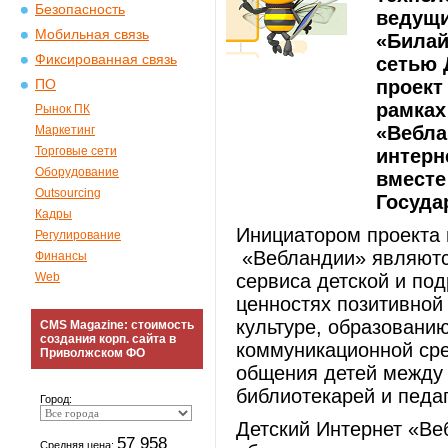
Безопасность
ведущи
Мобильная связь
«Билай
Фиксированная связь
сетью 
проект
ПО
рамках
Рынок ПК
«Вебла
Маркетинг
Торговые сети
интерн
Оборудование
вместе
Outsourcing
Госуда
Кадры
Инициатором проекта
Регулирование
«Вебландии» являютс
Финансы
Web
сервиса детской и по
ценностях позитивной
культуре, образованию
CMS Magazine: стоимость
создания корп. сайта в
коммуникационной сре
Приволжском ФО
общения детей между с
библиотекарей и педаг
Город:
Детский Интернет «Ве
57 958
Средняя цена: