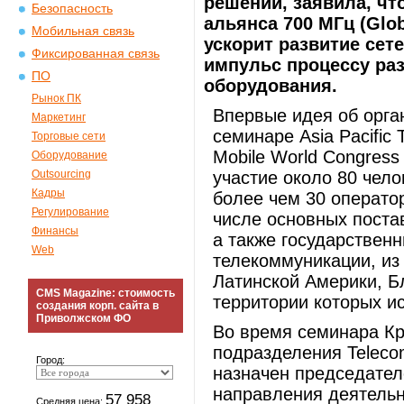
решений, заявила, чт
Безопасность
альянса 700 МГц (Glob
Мобильная связь
ускорит развитие сете
Фиксированная связь
импульс процессу раз
ПО
оборудования.
Рынок ПК
Впервые идея об орга
Маркетинг
семинаре Asia Pacific
Торговые сети
Mobile World Congress
Оборудование
Outsourcing
участие около 80 чел
Кадры
более чем 30 операто
Регулирование
числе основных поста
Финансы
а также государствен
Web
телекоммуникации, из 
Латинской Америки, Б
CMS Magazine: стоимость
территории которых ис
создания корп. сайта в
Приволжском ФО
Во время семинара Кри
подразделения Telecom
Город:
назначен председател
направления деятельн
57 958
Средняя цена: