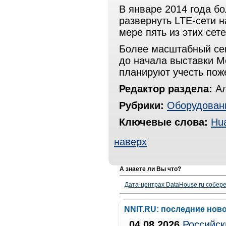
В январе 2014 года б
развернуть LTE-сети н
мере пять из этих сет
Более масштабный се
до начала выставки M
планируют учесть пож
Редактор раздела:
Ал
Рубрики:
Оборудован
Ключевые слова:
Hu
наверх
А знаете ли Вы что?
Дата-центрах DataHouse.ru собер
NNIT.RU: последние нов
04.08.2026
Российск