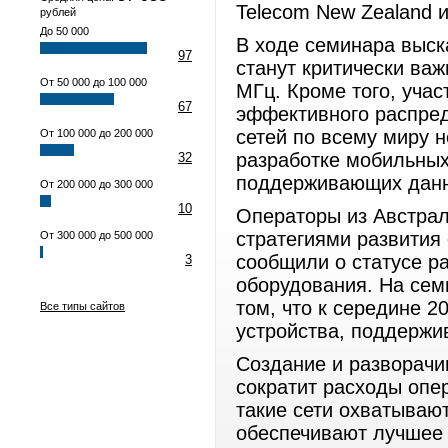
Telecom New Zealand 
рублей
До 50 000
В ходе семинара выск
97
станут критически ва
От 50 000 до 100 000
МГц. Кроме того, учас
67
эффективного распред
сетей по всему миру 
От 100 000 до 200 000
разработке мобильных
32
поддерживающих данн
От 200 000 до 300 000
10
Операторы из Австрал
стратегиями развития
От 300 000 до 500 000
сообщили о статусе р
3
оборудования. На сем
том, что к середине 2
Все типы сайтов
устройства, поддержи
Создание и разворачи
сократит расходы опер
такие сети охватываю
обеспечивают лучшее 