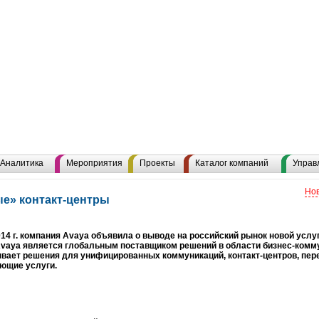
Аналитика
Мероприятия
Проекты
Каталог компаний
Управ
Нов
ые» контакт-центры
014 г. компания Avaya объявила о выводе на российский рынок новой услу
Avaya является глобальным поставщиком решений в области бизнес-комм
вает решения для унифицированных коммуникаций, контакт-центров, пер
ющие услуги.