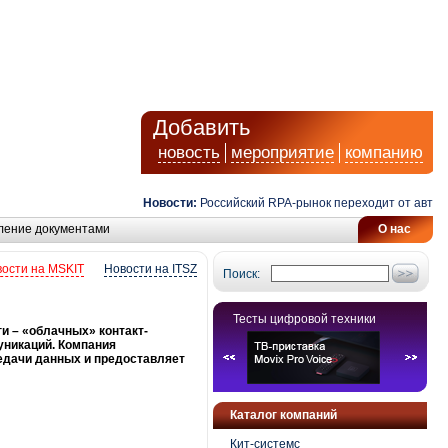
Добавить
новость
мероприятие
компанию
Новости:
Российский RPA-рынок переходит от автомат
ление документами
О нас
ости на MSKIT
Новости на ITSZ
Поиск:
Тесты цифровой техники
ги – «облачных» контакт-
уникаций. Компания
едачи данных и предоставляет
Каталог компаний
Кит-системс