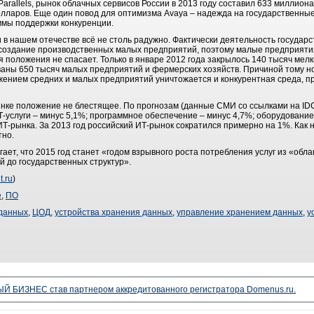
rallels, рынок облачных сервисов России в 2013 году составил 633 миллиона
 долларов. Еще один повод для оптимизма Avaya – надежда на государственны
ммы поддержки конкуренции.
в нашем отечестве всё не столь радужно. Фактически деятельность государс
 создание производственных малых предприятий, поэтому малые предприятия
я положения не спасает. Только в январе 2012 года закрылось 140 тысяч мелк
аны 650 тысяч малых предприятий и фермерских хозяйств. Причиной тому н
ожением средних и малых предприятий уничтожается и конкурентная среда, п
ынке положение не блестящее. По прогнозам (данные СМИ со ссылками на ID
Т-услуги – минус 5,1%; программное обеспечение – минус 4,7%; оборудование 
ИТ-рынка. За 2013 год российский ИТ-рынок сократился примерно на 1%. Как 
тно.
ает, что 2015 год станет «годом взрывного роста потребления услуг из «обла
 до государственных структур».
t.ru
)
е
,
ПО
 данных
,
ЦОД
,
устройства хранения данных
,
управление хранением данных
,
у
 БИЗНЕС став партнером аккредитованного регистратора Domenus.ru.