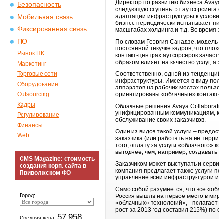
Директор по развитию бизнеса Avaya
Безопасность
следующую ступень: от аутсорсинга
адаптации инфраструктуры в условия
Мобильная связь
бизнес периодически испытывает пи
Фиксированная связь
масштабах холдинга и т.д. Во время
ПО
По словам Георгия Санадзе, модель 
постоянной текучке кадров, что пло
Рынок ПК
контакт-центрах аутсорсеров зачас
образом влияет на качество услуг, а
Маркетинг
Торговые сети
Соответственно, одной из тенденций
инфраструктуры. Имеется в виду по
Оборудование
аппаратов на рабочих местах польз
Outsourcing
ориентированы «облачные» контакт-
Кадры
Облачные решения Avaya Collaborat
унифицированным коммуникациям, ко
Регулирование
обслуживание своих заказчиков.
Финансы
Один из видов такой услуги – предо
Web
заказчика (или работать на ее терр
того, оплату за услуги «облачного»
выгоднее, чем, например, создавать
CMS Magazine: стоимость
Заказчиком может выступать и серви
создания корп. сайта в
компания предлагает также услуги 
Приволжском ФО
управление всей инфраструктурой и
Само собой разумеется, что все «о
Город:
Россия вышла на первое место в ми
«облачных» технологий», - полагает
рост за 2013 год составил 215%) по
57 958
Средняя цена: