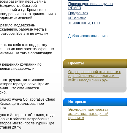
своем развитии перешел на
Производственная группа
обходимостью быстрой
REMER
решений и т.д. Кроме того
Градиентех
 внедрении нового приложения в
водимых изменений.
ИТ Альянс
1С-ИЖТИСИ, ООО
 правило, подвержены
сожалению, рабочие места в
раторов. Всё это не лучшим
Добавь свою компанию
зять на себя всю поддержку
данных до настроек телефонных
ентами. На такие организации
Проекты
на решениях компании по
ировать поддержку и
От разрозненной отчетности к
единой системе аналитики —
ть сотрудниками компании-
кейс «Холодильник.ру»
раторов гораздо легче. Кроме
вания. Это оказывается
рно.
амках Avaya Collaborative Cloud
Интервью
облаке; централизованное
ака.
Эволюция партнерства:
экосистема, как единый
па в Интернет. «Сегодня, когда
организм
рорыв в области потребления
второе место (после Турции, где
оставил 207%.