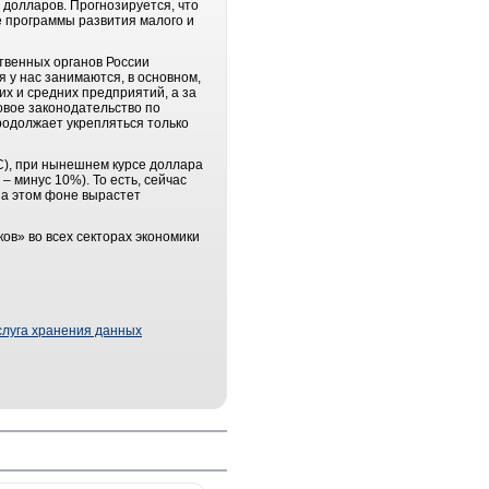
 долларов. Прогнозируется, что
е программы развития малого и
твенных органов России
 у нас занимаются, в основном,
их и средних предприятий, а за
овое законодательство по
родолжает укрепляться только
C), при нынешнем курсе доллара
– минус 10%). То есть, сейчас
на этом фоне вырастет
ков» во всех секторах экономики
слуга хранения данных