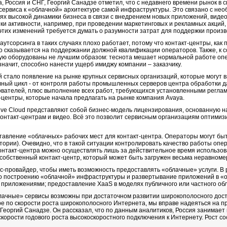
, Россия и СНГ, Георгий Санадзе отметил, что с недавнего времени рынок в 
 сервиса к «облачной» архитектуре самой инфраструктуры. Это связано с не
х высокой динамики бизнеса в связи с внедрением новых приложений, видео-
ки активности, например, при проведении маркетинговых и рекламных акций,
 этих изменений требуется думать о разумности затрат для поддержки произ
аутсорсинга в таких случаях плохо работает, потому что контакт-центры, как
хо сказывается на поддержании должной квалификации операторов. Также, к 
тую оборудованы не лучшим образом: теснота мешает нормальной работе опе
 значит, способно нанести ущерб имиджу компании – заказчику.
 стало появление на рынке крупных сервисных организаций, которые могут в
лный цикл - от контроля работы промышленных серверов центра обработки 
ователей, плюс выполнение всех работ, требующихся установленными реглам
центры, которые начала предлагать на рынке компания Avaya.
ive Cloud представляют собой бизнес-модель лицензирования, основанную 
нтакт-центрам и видео. Всё это позволит сервисным организациям оптимиз
ставление «облачных» рабочих мест для контакт-центра. Операторы могут бы
итории). Очевидно, что в такой ситуации контролировать качество работы опе
 контакт-центра можно осуществлять лишь за действительное время использо
 собственный контакт-центр, который может быть загружен весьма неравноме
с-провайдер, чтобы иметь возможность предоставлять «облачные» услуги. В р
по построению «облачной» инфраструктуры и развертывание приложений в «
 приложениями; предоставление XaaS в моделях публичного или частного обл
блачные» сервисы возможны при достаточном развитии широкополосного досту
ре по скорости роста широкополосного Интернета, мы вправе надеяться на п
 Георгий Санадзе. Он рассказал, что по данным аналитиков, Россия занимает 
 скорости годового роста высокоскоростного подключения к Интернету. Рост с