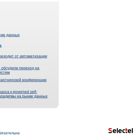
ынке данных
а
реходит от автоматизации
 обсудили переход на
истем
партнерской конференции
оса к governed self-
парадигмы на рынке данных
язательна