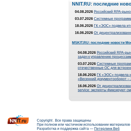
NNIT.RU: последние нов
04.08.2026
Российский RPA-рынок
03.07.2026
Системные программи
18.06.2026
ГК «ЭОС» подвела ит
16.06.2026
От децентрализованно
MSKIT.RU: последние новости Мо
04.08.2026
Российский RPA-рын
задач к управлению процессами
03.07.2026
Системные програм
отечественные ОС для встроен
18.06.2026
ГК «ЭОС» подвела 
«Весенний документооборот –
16.06.2026
От децентрализованн
service: эксперты фиксируют с
Copyright . Все права защищены
При полном или частичном использовании материалов с
Разработка и поддержка сайта —
Петерлинк Веб