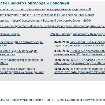
ости Нижнего Новгорода и Поволжья
 переходит от автоматизации задач к управлению процессами и AI
сты обсудили переход на отечественные ОС для встроенных систем
оги партнерской конференции «Весенний документооборот – 2026»
го хаоса к governed self-service: эксперты фиксируют смену парадигмы на р
сквы и Центра
ITSZ.RU: последние новости Петербург
ок переходит от автоматизации
04.08.2026
Российский RPA-рынок пе
 и AI
задач к управлению процессами и AI
мисты обсудили переход на
03.07.2026
Системные программисты
ных систем
отечественные ОС для встроенных с
итоги партнерской конференции
18.06.2026
ГК «ЭОС» подвела итоги 
 2026»
«Весенний документооборот – 2026»
ого хаоса к governed self-
16.06.2026
От децентрализованного ха
мену парадигмы на рынке данных
service: эксперты фиксируют смену 
сылка (при публикации в сети Интернет - гиперссылка) на
http://www.nnit.ru/
об