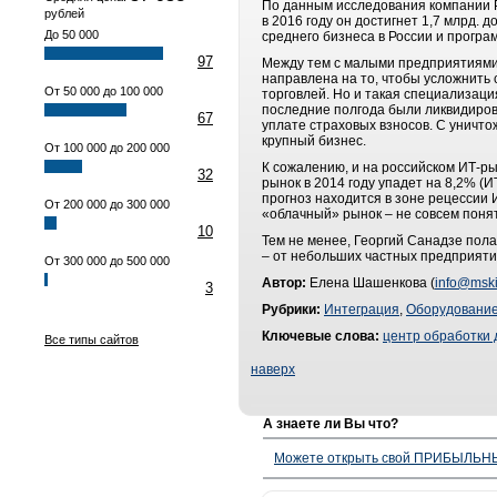
По данным исследования компании Pa
рублей
в 2016 году он достигнет 1,7 млрд.
До 50 000
среднего бизнеса в России и програ
97
Между тем с малыми предприятиями 
направлена на то, чтобы усложнить
От 50 000 до 100 000
торговлей. Но и такая специализаци
последние полгода были ликвидиров
67
уплате страховых взносов. С уничт
крупный бизнес.
От 100 000 до 200 000
К сожалению, и на российском ИТ-р
32
рынок в 2014 году упадет на 8,2% (И
прогноз находится в зоне рецессии 
От 200 000 до 300 000
«облачный» рынок – не совсем поня
10
Тем не менее, Георгий Санадзе полаг
– от небольших частных предприятий
От 300 000 до 500 000
Автор:
Елена Шашенкова (
info@mski
3
Рубрики:
Интеграция
,
Оборудовани
Ключевые слова:
центр обработки
Все типы сайтов
наверх
А знаете ли Вы что?
Можете открыть свой ПРИБЫЛЬНЫЙ