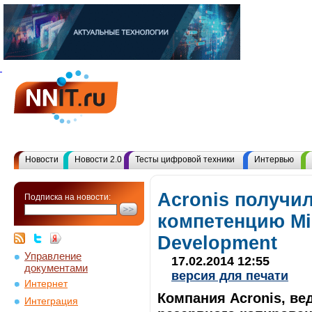
Новости
Новости 2.0
Тесты цифровой техники
Интервью
Acronis получи
Подписка на новости:
компетенцию Mic
Development
Управление
17.02.2014 12:55
документами
версия для печати
Интернет
Компания Acronis, в
Интеграция