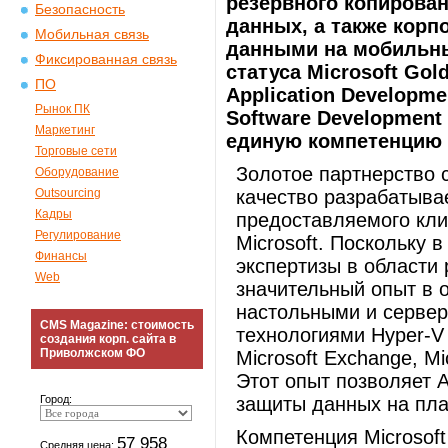
резервного копирован
Безопасность
данных, а также кор
Мобильная связь
данными на мобильны
Фиксированная связь
статуса Microsoft Gold
ПО
Application Developme
Рынок ПК
Software Developmen
Маркетинг
единую компетенцию A
Торговые сети
Золотое партнерство с
Оборудование
Outsourcing
качество разрабатыва
Кадры
предоставляемого кли
Регулирование
Microsoft. Поскольку 
Финансы
экспертизы в области
Web
значительный опыт в о
настольными и серве
CMS Magazine: стоимость
технологиями Hyper-V 
создания корп. сайта в
Приволжском ФО
Microsoft Exchange, Mi
Этот опыт позволяет 
Город:
защиты данных на пла
Компетенция Microsoft
57 958
Средняя цена: