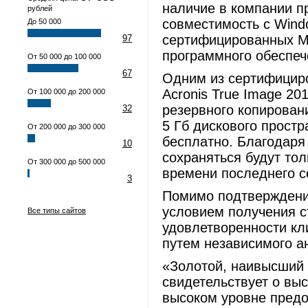
наличие в компании п
рублей
совместимость с Windo
До 50 000
сертифицированных Mi
97
программного обеспеч
От 50 000 до 100 000
67
Одним из сертифициро
Acronis True Image 2
От 100 000 до 200 000
резервного копирован
32
5 Гб дискового простр
От 200 000 до 300 000
бесплатно. Благодаря
10
сохраняться будут тол
От 300 000 до 500 000
времени последнего с
3
Помимо подтверждения
условием получения с
Все типы сайтов
удовлетворенности кл
путем независимого а
«Золотой, наивысший у
свидетельствует о вы
высоком уровне предо