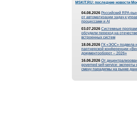
MSKIT.RU: последние новости Мо
04.08.2026
Российский RPA-рын
от автоматизации задач к упр
процессами и AI
03.07.2026
Системные програ
обсудили переход на отечеств
встроенных систем
18.06.2026
ГК «ЭОС» подвела и
партнерской конференции «Ве
документооборот – 2026»
16.06.2026
От децентрализован
governed self-service: эксперт
смену парадигмы на рынке дан