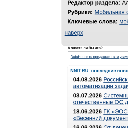
Редактор раздела:
Ал
Рубрики:
Мобильная 
Ключевые слова:
мо
наверх
А знаете ли Вы что?
DataHouse.ru предлагает вам услу
NNIT.RU: последние нов
04.08.2026
Российск
автоматизации зада
03.07.2026
Системны
отечественные ОС д
18.06.2026
ГК «ЭОС»
«Весенний документ
16.06.2026
От децен