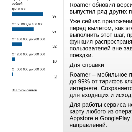
Roamer обновил верси
рублей
До 50 000
выпустил ряд других 
97
Уже сейчас приложени
От 50 000 до 100 000
перед вылетом, как э
67
выполнить этот шаг, 
От 100 000 до 200 000
функция распространяе
32
пользователей вне за
поездки.
От 200 000 до 300 000
10
Для справки
От 300 000 до 500 000
Roamer – мобильное п
3
до 99% от тарифов кл
интернете. Сохраняет
Все типы сайтов
для входящих и исход
Для работы сервиса н
карту любого из опер
Appstore и GooglePlay
направлений.