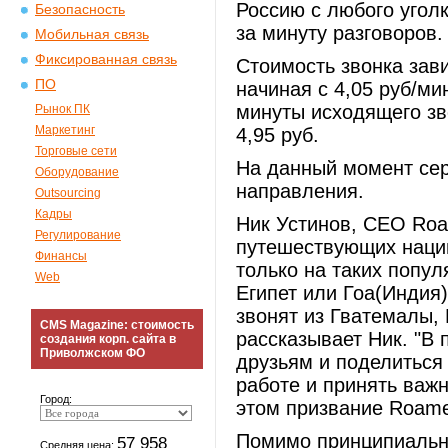
Россию с любого уголк
Безопасность
за минуту разговоров.
Мобильная связь
Фиксированная связь
Стоимость звонка зав
ПО
начиная с 4,05 руб/ми
минуты исходящего зво
Рынок ПК
Маркетинг
4,95 руб.
Торговые сети
На данный момент сер
Оборудование
направления.
Outsourcing
Кадры
Ник Устинов, CEO Roa
Регулирование
путешествующих наций
Финансы
только на таких попул
Web
Египет или Гоа(Индия
звонят из Гватемалы, 
CMS Magazine: стоимость
рассказывает Ник. "В 
создания корп. сайта в
Приволжском ФО
друзьям и поделиться
работе и принять важ
Город:
этом призвание Roame
Помимо принципиально
57 958
Средняя цена: