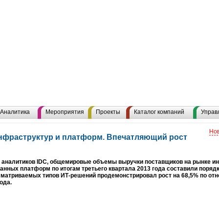
Аналитика
Мероприятия
Проекты
Каталог компаний
Управ
Нов
нфраструктур и платформ. Впечатляющий рост
 аналитиков IDC, общемировые объемы выручки поставщиков на рынке ин
анных платформ по итогам третьего квартала 2013 года составили порядка
сматриваемых типов ИТ-решений продемонстрировал рост на 68,5% по от
ода.