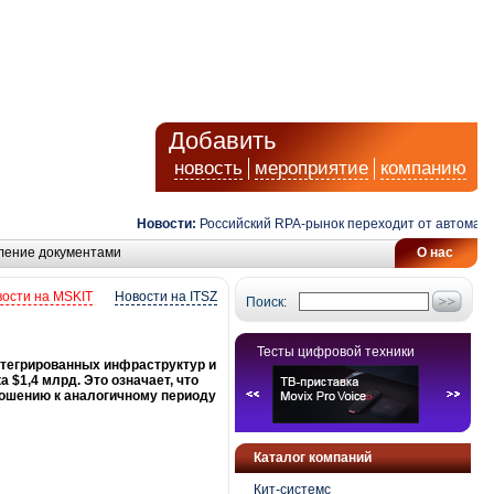
Добавить
новость
мероприятие
компанию
Новости:
Российский RPA-рынок переходит от автоматизац
ление документами
О нас
ости на MSKIT
Новости на ITSZ
Поиск:
Тесты цифровой техники
тегрированных инфраструктур и
 $1,4 млрд. Это означает, что
ношению к аналогичному периоду
Каталог компаний
Кит-системс