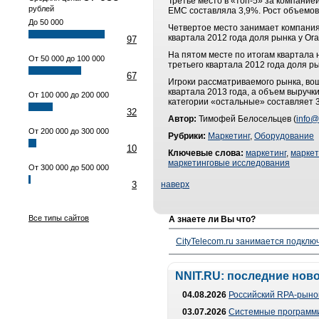
Третье место в «топ-5» за компание
рублей
EMC составляла 3,9%. Рост объемов 
До 50 000
Четвертое место занимает компания 
квартала 2012 года доля рынка у Ora
97
На пятом месте по итогам квартала 
От 50 000 до 100 000
третьего квартала 2012 года доля р
67
Игроки рассматриваемого рынка, во
квартала 2013 года, а объем выручки
От 100 000 до 200 000
категории «остальные» составляет 
32
Автор:
Тимофей Белосельцев (
info@
От 200 000 до 300 000
Рубрики:
Маркетинг
,
Оборудование
10
Ключевые слова:
маркетинг
,
маркет
маркетинговые исследования
От 300 000 до 500 000
3
наверх
Все типы сайтов
А знаете ли Вы что?
CityTelecom.ru занимается подклю
NNIT.RU: последние нов
04.08.2026
Российский RPA-рынок
03.07.2026
Системные программи