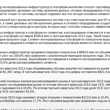
яду интегрированных инфраструктур и платформ аналитики относят сертифи
рудование, дисковые системы хранения данных, сетевое оборудование и ба
ются только те системы, которые содержат все эти четыре основных элемент
тельный рост рынка интегрированных систем стал «светлым пятном» для ИТ-и
, а также дисковых систем хранения данных и сетевого оборудования созда
тности у операторов дата-центров, которые ищут способы повышать эффект
х инфраструктур и платформ по сегментам, в исследовании отмечается в ча
 платформ составили $399,8 млн в третьем квартале 2013 года. Такой показ
дом прошлого года. Сегмент интегрированных платформ по показателю выру
м поставщиком в сегменте интегрированных платформ является Oracle, кот
ванных инфраструктур продемонстрировал показатель в $984,9 млн по объема
ет рост на 108,6% при сравнении с аналогичным периодом прошлого года. Эт
матриваемого рынка. Крупнейшим поставщиком в сегменте интегрированных 
23,5% долю рассматриваемого сегмента.
тьего квартала 2013 года общемировые объемы выручки поставщиков на рынк
 $1,383 млрд. В третьем квартале 2012 года эта цифра составляла $821,4 м
лей основных игроков рассматриваемого рынка в третьем квартале 2013 года
рует на общемировом рынке по итогам третьего квартала 2013 года VCE, чей
ке оценивается в 16,8%. По итогам третьего квартала 2012 года доля VCE сос
 у VCE составляет 62,5%.
артала 2013 года занимает вторую позицию с показателем $213,5 млн и 15,4%
isco/NetApp составляла 17,7%. Рост объемов выручки при сравнении «год-на-г