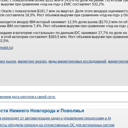
й EMC с показателем более $202 млн и 14,6% по доле на рынке. По итогам тре
выручки при сравнении «год-на-год» у EMC составляет 532,2%.
Oracle с показателем $181,7 млн за квартал. Доля этого вендора оценивается
cle составляла 18,3%. Рост объемов выручки при сравнении «год-на-год» у Or
находится вендор IBM который занимает 12,3% долю рынка ($170,3 млн по об
ынка IBM составляла 7,4%. Рост объемов выручки при сравнении «год-на-год» 
шедшие в категорию «остальные» по данным IDC занимают 27,7% по доле на 
 в этой категории составляет $383,5 млн. Рост объемов выручки при сравнени
32,5%.
mskit.ru
)
инг рынок
,
маркетинг анализ
,
виды маркетинговых исследований
,
маркетинго
чением дата-центров к своей сети.
ости Нижнего Новгорода и Поволжья
 переходит от автоматизации задач к управлению процессами и AI
сты обсудили переход на отечественные ОС для встроенных систем