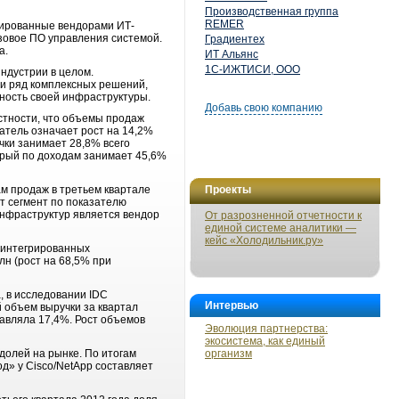
Производственная группа
REMER
цированные вендорами ИТ-
зовое ПО управления системой.
Градиентех
а.
ИТ Альянс
1С-ИЖТИСИ, ООО
ндустрии в целом.
ли ряд комплексных решений,
ивность своей инфраструктуры.
Добавь свою компанию
стности, что объемы продаж
атель означает рост на 14,2%
чки занимает 28,8% всего
орый по доходам занимает 45,6%
м продаж в третьем квартале
Проекты
от сегмент по показателю
инфраструктур является вендор
От разрозненной отчетности к
единой системе аналитики —
кейс «Холодильник.ру»
е интегрированных
лн (рост на 68,5% при
, в исследовании IDC
Интервью
 объем выручки за квартал
тавляла 17,4%. Рост объемов
Эволюция партнерства:
экосистема, как единый
 долей на рынке. По итогам
организм
од» у Cisco/NetApp составляет