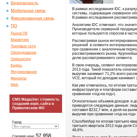
Безопасность
В рамках исследования IDC, к разр
Мобильная связь
системы, содержащие серверное обо
В рамках исследования рассматрива
Фиксированная связь
Аналитики IDC отмечают, что значи
ПО
Производители серверной продукции
Рынок ПК
которые пользуются спросом в час
Маркетинг
Рассматривая рынок интегрированны
решений в сегменте интегрированных
Торговые сети
при сравнении с аналогичным перио
Оборудование
рассматриваемого рынка. Крупнейши
долю рассматриваемого сегмента.
Outsourcing
В свою очередь, сегмент интегриро
Кадры
2013 года. Такой показатель означа
Регулирование
выручки занимает 71,2% всего расс
VCE, который по доходам занимает 
Финансы
Web
Как уже отмечалось, по итогам тре
инфраструктур и платформ составили
сравнении «год-на-год»).
CMS Magazine: стоимость
Относительно объемов доходов и до
создания корп. сайта в
приводятся следующие данные: лиди
Приволжском ФО
составил $232,7 млн, а доля на рын
выручки при сравнении «год-на-год»
Cisco/NetApp по итогам третьего кв
Город:
третьего квартала 2012 года доля C
46,6%.
57 958
Средняя цена: