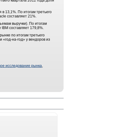
тьего квартала 2012 года доля
 в 13,1%. По итогам третьего
acle составляет 21%.
ъемам выручки). По итогам
у IBM составляет 179,8%.
рынке по итогам третьего
и «год-на-год» у вендоров из
вое исследование рынка
,