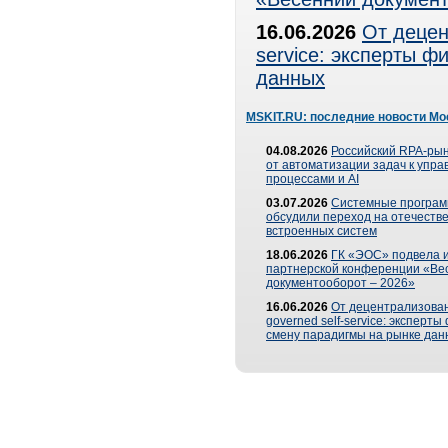
16.06.2026
От децен
service: эксперты 
данных
MSKIT.RU: последние новости Мо
04.08.2026
Российский RPA-рын
от автоматизации задач к упр
процессами и AI
03.07.2026
Системные програ
обсудили переход на отечеств
встроенных систем
18.06.2026
ГК «ЭОС» подвела и
партнерской конференции «Ве
документооборот – 2026»
16.06.2026
От децентрализован
governed self-service: эксперт
смену парадигмы на рынке дан