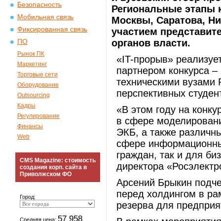
Безопасность
Региональные этапы 
Мобильная связь
Москвы, Саратова, Ни
Фиксированная связь
участием представит
органов власти.
ПО
Рынок ПК
«IT-прорыв» реализуе
Маркетинг
партнером конкурса – 
Торговые сети
техническими вузами 
Оборудование
перспективных студент
Outsourcing
Кадры
«В этом году на конк
Регулирование
в сфере моделирован
Финансы
ЭКБ, а также различн
Web
сфере информационны
граждан, так и для би
CMS Magazine: стоимость
директора «Росэлектр
создания корп. сайта в
Приволжском ФО
Арсений Брыкин подче
перед холдингом в ра
Город:
резерва для предприя
57 958
Средняя цена: