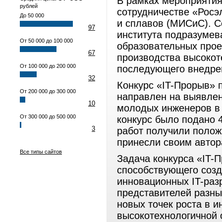
В рамках мероприятия
рублей
сотрудничестве «Росэ
До 50 000
и сплавов (МИСиС). С
97
института подразумев
От 50 000 до 100 000
образовательных прое
67
производства высоко
От 100 000 до 200 000
последующего внедрен
32
Конкурс «IT-Прорыв» 
От 200 000 до 300 000
направлен на выявлен
10
молодых инженеров в о
От 300 000 до 500 000
конкурс было подано 4
3
работ получили полож
принесли своим автор
Все типы сайтов
Задача конкурса «IT-
способствующего соз
инновационных IT-раз
представителей разны
новых точек роста в и
высокотехнологичной 