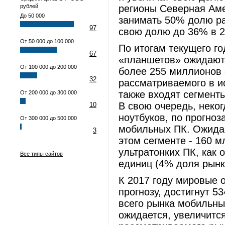
рублей
регионы Северная Аме
До 50 000
занимать 50% долю ра
97
свою долю до 36% в 2
От 50 000 до 100 000
По итогам текущего г
67
«планшетов» ожидаютс
От 100 000 до 200 000
более 255 миллионов 
32
рассматриваемого в и
также входят сегменты
От 200 000 до 300 000
В свою очередь, неко
10
ноутбуков, по прогно
От 300 000 до 500 000
мобильных ПК. Ожида
3
этом сегменте - 160 м
ультратонких ПК, как 
Все типы сайтов
единиц (4% доля рынк
К 2017 году мировые 
прогнозу, достигнут 5
всего рынка мобильных
ожидается, увеличится