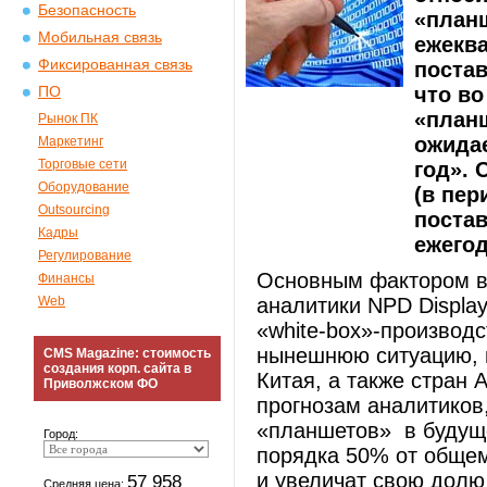
Безопасность
«планш
Мобильная связь
ежекв
Фиксированная связь
постав
что во
ПО
«план
Рынок ПК
ожидае
Маркетинг
Торговые сети
год». 
Оборудование
(в пер
Outsourcing
поста
Кадры
ежегод
Регулирование
Основным фактором в 
Финансы
Web
аналитики NPD Displa
«white-box»-производ
нынешнюю ситуацию, 
CMS Magazine: стоимость
создания корп. сайта в
Китая, а также стран 
Приволжском ФО
прогнозам аналитиков
«планшетов» в будуще
Город:
порядка 50% от общем
и увеличат свою долю 
57 958
Средняя цена: