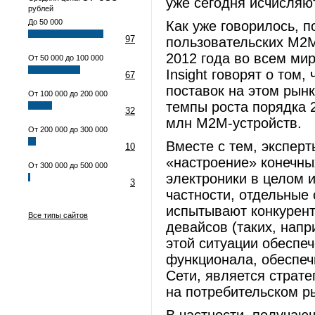
уже сегодня исчисляю
рублей
До 50 000
Как уже говорилось, 
97
пользовательских M2M
2012 года во всем мир
От 50 000 до 100 000
Insight говорят о том
67
поставок на этом рын
От 100 000 до 200 000
темпы роста порядка 2
32
млн M2M-устройств.
От 200 000 до 300 000
Вместе с тем, эксперты
10
«настроение» конечны
От 300 000 до 500 000
электроники в целом 
3
частности, отдельные
испытывают конкурент
Все типы сайтов
девайсов (таких, нап
этой ситуации обеспе
функционала, обеспе
Сети, является страте
на потребительском р