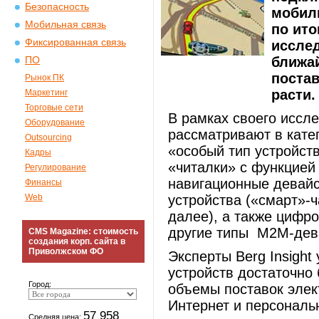
Безопасность
мобиль
Мобильная связь
по ито
Фиксированная связь
исслед
ближай
ПО
постав
Рынок ПК
расти.
Маркетинг
Торговые сети
В рамках своего иссле
Оборудование
рассматривают в кате
Outsourcing
«особый тип устройств
Кадры
«читалки» с функцией
Регулирование
навигационные девайс
Финансы
Web
устройства («смарт»-ч
далее), а также цифр
другие типы M2M-дев
CMS Magazine: стоимость
создания корп. сайта в
Приволжском ФО
Эксперты Berg Insight 
устройств достаточно 
Город:
объемы поставок элек
Интернет и персональ
57 958
Средняя цена: