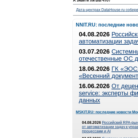
А знаете ли Вы что?
Дата-центрах DataHouse.ru собер
NNIT.RU: последние нов
04.08.2026
Российск
автоматизации зада
03.07.2026
Системны
отечественные ОС д
18.06.2026
ГК «ЭОС»
«Весенний документ
16.06.2026
От децен
service: эксперты 
данных
MSKIT.RU: последние новости Мо
04.08.2026
Российский RPA-рын
от автоматизации задач к упр
процессами и AI