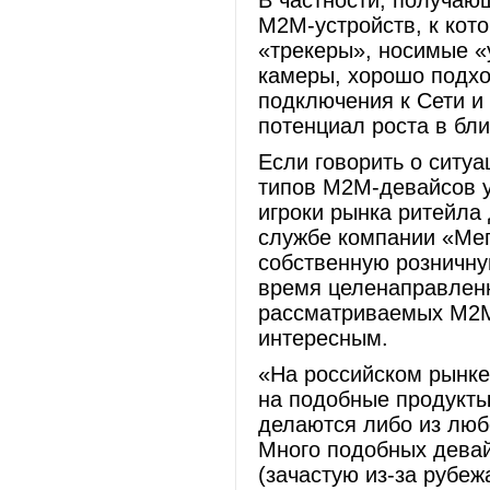
В частности, получаю
M2M-устройств, к кот
«трекеры», носимые «
камеры, хорошо подхо
подключения к Сети и
потенциал роста в бл
Если говорить о ситу
типов M2M-девайсов у
игроки рынка ритейла 
службе компании «Мег
собственную розничную
время целенаправлен
рассматриваемых M2M-
интересным.
«На российском рынке
на подобные продукты.
делаются либо из люб
Много подобных девай
(зачастую из-за рубеж