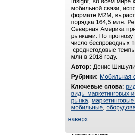
Insight, во всем мире
мобильной связи, исп
формате M2M, вырасте
порядка 164,5 млн. Р
Северная Америка пр
рынками. По прогнозу 
число беспроводных 
среднегодовые темпы 
млн в 2018 году.
Автор:
Денис Шишули
Рубрики:
Мобильная 
Ключевые слова:
ри
виды маркетинговых 
рынка
,
маркетинговые
мобильные
,
оборудов
наверх