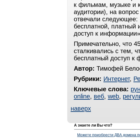
к фильмам, музыке и 
аудитории), на вопрос
отвечали следующее:
бесплатной, платный и
доступ к информации»
Примечательно, что 4
сталкивались с тем, ч
бесплатный доступ к 
Автор:
Тимофей Белос
Рубрики:
Интернет
,
Р
Ключевые слова:
рун
online
,
веб
,
web
,
регул
наверх
А знаете ли Вы что?
Можете приобрести ДВА домена п