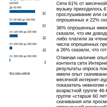
Сети 61% от месячной
рублей
До 50 000
музыку приходилось 6
97
прослушивание или ск
опрошенных и 22% сказ
От 50 000 до 100 000
67
36% опрошенных имеют
От 100 000 до 200 000
сказали, что им довод
32
либо платили за чтени
числа опрошенных пре
От 200 000 до 300 000
а 26% сказали, что го
10
От 300 000 до 500 000
Отмечая наличие опыт
3
контента сети Интерне
результаты опроса пок
имели опыт скачивани
Все типы сайтов
месячной интернет-ауд
показатель немногим 
возрастной группе 46-
группе «старше 60 лет
скачивания или просм