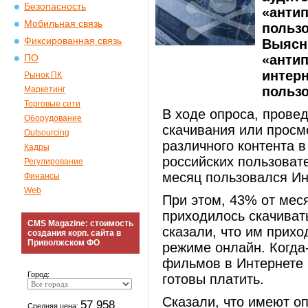
Безопасность
«антип
Мобильная связь
пользо
Фиксированная связь
Выясн
«антип
ПО
интерн
Рынок ПК
пользо
Маркетинг
Торговые сети
В ходе опроса, прове
Оборудование
скачивания или просм
Outsourcing
различного контента 
Кадры
российских пользовате
Регулирование
месяц пользовался Ин
Финансы
Web
При этом, 43% от мес
приходилось скачиват
CMS Magazine: стоимость
сказали, что им прих
создания корп. сайта в
Приволжском ФО
режиме онлайн. Когда
фильмов в Интернете
Город:
готовы платить.
Сказали, что имеют о
57 958
Средняя цена: