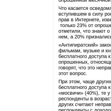
опрошенной месячной 
Что касается осведом
вступившем в силу ро
прав в Интернете, изв
только 23% от опроше
отметили, что знают о
нем, а 20% призналис
«Антипиратский» зако
фильмам, музыке и кн
бесплатного доступа к
опрошенных, относящи
говорят, что это непр
этот вопрос.
При этом, чаще други
бесплатного доступа к
«мосвичи» (40%), те у
респонденты в возрас
других считают непра
респонденты с доходо