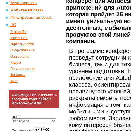
конференции Autodes
Безопасность
приложений для Autod
Мобильная связь
которая пройдет 25 и
Фиксированная связь
имеют уникальную во
ПО
десктопных, мобильн
Рынок ПК
продуктов этой линей
Маркетинг
компании.
Торговые сети
В программе конферен
Оборудование
Outsourcing
проведут сотрудники 
Кадры
бизнеса, так и для те
Регулирование
уровнем подготовки. Н
Финансы
приложение для Autode
Web
классов, ориентирова
продвинутого уровней,
CMS Magazine: стоимость
раскрыты секреты пос
создания корп. сайта в
Приволжском ФО
информация о том, ка
мобильными и доступ
Город:
любом месте. Заплани
кому интересен бизне
57 958
Средняя цена: