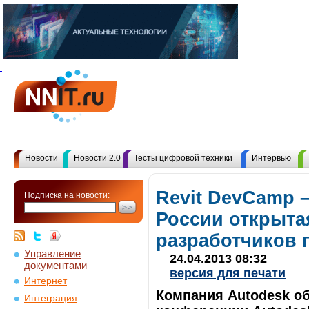
Новости
Новости 2.0
Тесты цифровой техники
Интервью
Revit DevCamp –
Подписка на новости:
России открыта
разработчиков 
Управление
24.04.2013 08:32
документами
версия для печати
Интернет
Компания Autodesk о
Интеграция