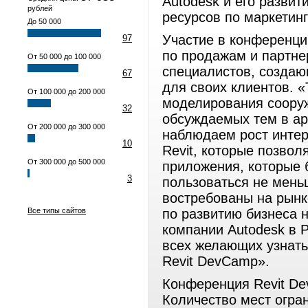
Autodesk и его разви
рублей
ресурсов по маркетин
До 50 000
Участие в конференци
97
по продажам и партне
От 50 000 до 100 000
специалистов, созда
67
для своих клиентов. 
От 100 000 до 200 000
моделирования сооруж
32
обсуждаемых тем в ар
От 200 000 до 300 000
наблюдаем рост интере
10
Revit, которые позвол
От 300 000 до 500 000
приложения, которые б
3
пользоваться не мень
востребованы на рынк
Все типы сайтов
по развитию бизнеса 
компании Autodesk в 
всех желающих узнать
Revit DevCamp».
Конференция Revit De
Количество мест огра