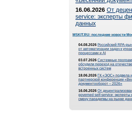
«Весенний документ
16.06.2026
От децен
service: эксперты 
данных
MSKIT.RU: последние новости Мо
04.08.2026
Российский RPA-рын
от автоматизации задач к упр
процессами и AI
03.07.2026
Системные програ
обсудили переход на отечеств
встроенных систем
18.06.2026
ГК «ЭОС» подвела и
партнерской конференции «Ве
документооборот – 2026»
16.06.2026
От децентрализован
governed self-service: эксперт
смену парадигмы на рынке дан