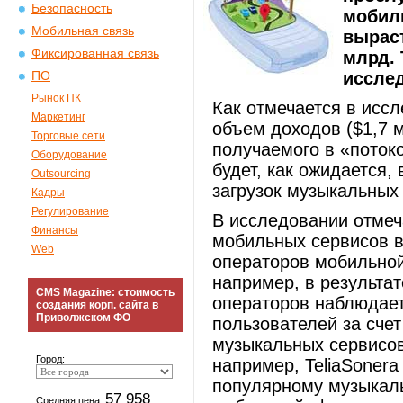
Безопасность
мобиль
Мобильная связь
выраст
Фиксированная связь
млрд. 
исслед
ПО
Рынок ПК
Как отмечается в иссл
Маркетинг
объем доходов ($1,7 
Торговые сети
получаемого в «поток
Оборудование
будет, как ожидается
Outsourcing
загрузок музыкальных
Кадры
Регулирование
В исследовании отмеч
Финансы
мобильных сервисов в
Web
операторов мобильной
например, в результат
CMS Magazine: стоимость
операторов наблюдает
создания корп. сайта в
Приволжском ФО
пользователей за сче
музыкальных сервисов
Город:
например, TeliaSonera
популярному музыкаль
57 958
Средняя цена: