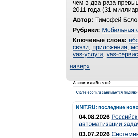
чем в два раза превы
2011 года (31 миллиар
Автор:
Тимофей Белос
Рубрики:
Мобильная 
Ключевые слова:
аб
связи
,
приложения
,
мо
vas-услуги
,
vas-серви
наверх
А знаете ли Вы что?
CityTelecom.ru занимается подклю
NNIT.RU: последние нов
04.08.2026
Российск
автоматизации зада
03.07.2026
Системны