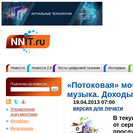
Новости
Новости 2.0
Тесты цифровой техники
Интервью
«Потоковая» м
Подписка на новости:
музыка. Доходы
19.04.2013 07:00
версия для печати
Управление
документами
В тек
Интернет
от се
Интеграция
просл