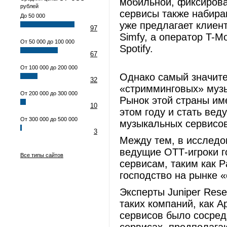
мобильной, фиксирован
рублей
сервисы также набира
До 50 000
уже предлагает клиен
97
Simfy, а оператор T-M
От 50 000 до 100 000
Spotify.
67
От 100 000 до 200 000
Однако самый значит
32
«стримминговых» муз
От 200 000 до 300 000
Рынок этой страны им
10
этом году и стать ве
От 300 000 до 500 000
музыкальных сервисов
3
Между тем, в исследов
ведущие ОТТ-игроки 
Все типы сайтов
сервисам, таким как P
господство на рынке 
Эксперты Juniper Rese
таких компаний, как A
сервисов было сосред