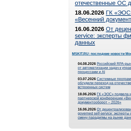
отечественные ОС д
18.06.2026
ГК «ЭОС»
«Весенний документ
16.06.2026
От децен
service: эксперты 
данных
MSKIT.RU: последние новости Мо
04.08.2026
Российский RPA-рын
от автоматизации задач к упр
процессами и AI
03.07.2026
Системные програ
обсудили переход на отечеств
встроенных систем
18.06.2026
ГК «ЭОС» подвела и
партнерской конференции «Ве
документооборот – 2026»
16.06.2026
От децентрализован
governed self-service: эксперт
смену парадигмы на рынке дан