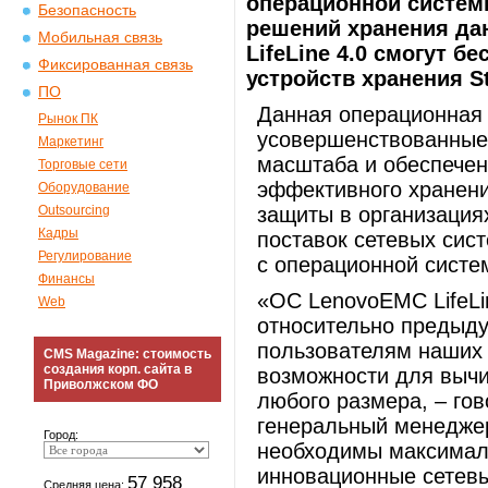
операционной систем
Безопасность
решений хранения да
Мобильная связь
LifeLine 4.0 смогут 
Фиксированная связь
устройств хранения St
ПО
Данная операционная 
Рынок ПК
усовершенствованные
Маркетинг
масштаба и обеспечен
Торговые сети
эффективного хранени
Оборудование
Outsourcing
защиты в организация
Кадры
поставок сетевых сис
Регулирование
с операционной систем
Финансы
«ОС LenovoEMC LifeLi
Web
относительно предыду
пользователям наших 
CMS Magazine: стоимость
создания корп. сайта в
возможности для вычи
Приволжском ФО
любого размера, – гово
генеральный менедже
Город:
необходимы максимал
инновационные сетевы
57 958
Средняя цена: