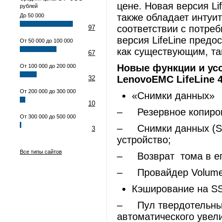
цене. Новая версия Li
рублей
также обладает интуи
До 50 000
соответствии с потре
97
версия LifeLine пред
От 50 000 до 100 000
как существующим, та
67
Новые функции и ус
От 100 000 до 200 000
LenovoEMC
LifeLine
4
32
От 200 000 до 300 000
«Снимки данных»
10
– Резервное копиров
От 300 000 до 500 000
– Снимки данных (Sna
3
устройство;
Все типы сайтов
– Возврат тома в ег
– Провайдер Volume 
Кэширование на SS
– Пул твердотельных
автоматического увели