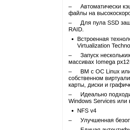
– Автоматически кэш
файлы на высокоскоро
– Для пула SSD защи
RAID.
Встроенная техноло
Virtualization Techn
– Запуск нескольких
массивах Iomega px12-
– ВМ с ОС Linux или
собственном виртуали
карты, диски и графич
– Идеально подходит
Windows Services или 
NFS v4
– Улучшенная безопа
– Единая аутентифика