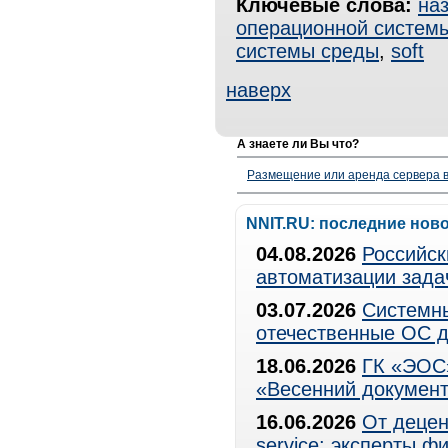
Ключевые слова:
на
операционной систем
системы среды
,
soft
наверх
А знаете ли Вы что?
Размещение или аренда сервера в
NNIT.RU: последние нов
04.08.2026
Российск
автоматизации зада
03.07.2026
Системны
отечественные ОС д
18.06.2026
ГК «ЭОС»
«Весенний документ
16.06.2026
От децен
service: эксперты 