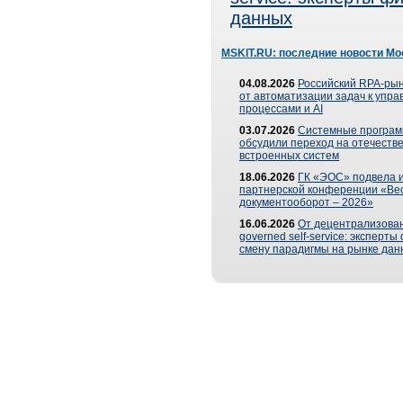
данных
MSKIT.RU: последние новости Мо
04.08.2026
Российский RPA-рын
от автоматизации задач к упр
процессами и AI
03.07.2026
Системные програ
обсудили переход на отечеств
встроенных систем
18.06.2026
ГК «ЭОС» подвела и
партнерской конференции «Ве
документооборот – 2026»
16.06.2026
От децентрализован
governed self-service: эксперт
смену парадигмы на рынке дан