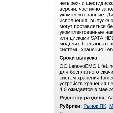
четырех- и шестидиск
версии, частично зап
укомплектованные. Ди
исполнения выпускают
могут поставляться бе
укомплектованные нак
или дисками SATA HDD
модели). Пользовател
системы хранения Le
Сроки выпуска
ОС LenovoEMC LifeLin
для бесплатного скач
систем хранения Iomeg
устройств хранения L
4.0 ожидается в мае эт
Редактор раздела:
Ал
Рубрики:
Рынок ПК
,
М