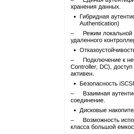
хранения данных.
Гибридная аутентиф
Authentication)
– Режим локальной а
удаленного контролле
Отказоустойчивость A
– Подключение к нес
Controller, DC), дост
активен.
Безопасность iSCS
– Взаимная аутентиф
соединение.
Дисковые накопит
– Возможность испол
класса большой емкост