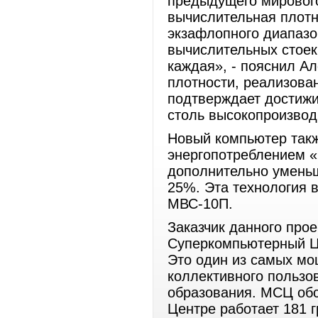
предыдущего мирового
вычислительная плот
экзафлопного диапазо
вычислительных стоек
каждая», - пояснил А
плотности, реализова
подтверждает достижи
столь высокопроизвод
Новый компьютер такж
энергопотреблением «
дополнительно умень
25%. Эта технология 
МВС-10П.
Заказчик данного про
Суперкомпьютерный Це
Это один из самых м
коллективного пользо
образования. МСЦ обс
Центре работает 181 