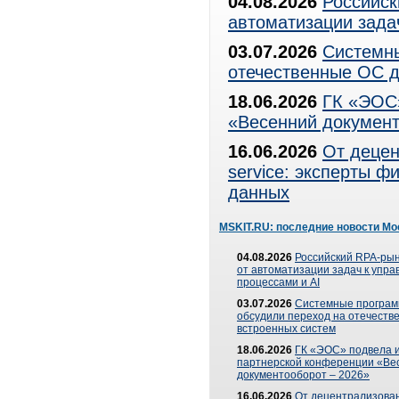
04.08.2026
Российск
автоматизации зада
03.07.2026
Системны
отечественные ОС д
18.06.2026
ГК «ЭОС»
«Весенний документ
16.06.2026
От децен
service: эксперты 
данных
MSKIT.RU: последние новости Мо
04.08.2026
Российский RPA-рын
от автоматизации задач к упр
процессами и AI
03.07.2026
Системные програ
обсудили переход на отечеств
встроенных систем
18.06.2026
ГК «ЭОС» подвела и
партнерской конференции «Ве
документооборот – 2026»
16.06.2026
От децентрализован