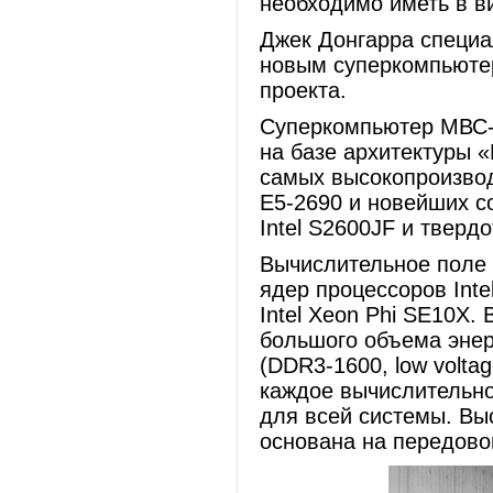
необходимо иметь в в
Джек Донгарра специа
новым суперкомпьюте
проекта.
Суперкомпьютер МВС-1
на базе архитектуры 
самых высокопроизвод
E5-2690 и новейших со
Intel S2600JF и тверд
Вычислительное поле 
ядер процессоров Inte
Intel Xeon Phi SE10X.
большого объема энер
(DDR3-1600, low volta
каждое вычислительно
для всей системы. Вы
основана на передовой