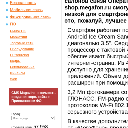
салонов связи Операт
Безопасность
shop.megafon.ru cмог
Мобильная связь
низкой для смартфона
Фиксированная связь
это, пожалуй, лучшее
ПО
Смартфон работает п
Рынок ПК
Android Ice Cream Sa
Маркетинг
диагональю 3.5”. Сер
Торговые сети
процессор с тактовой 
Оборудование
Outsourcing
обеспечивают быстрый
Кадры
интернет-страниц. Из 
Регулирование
доступно для хранени
Финансы
приложений. Объем до
Web
расширен при помощи 
3,2 Мп фотокамера со
CMS Magazine: стоимость
создания корп. сайта в
ГЛОНАСС, FM-радио с
Приволжском ФО
протоколов Wi-Fi 802.1
серьезного устройства
Город:
В качестве дополните
57 958
от «МегаФона» предла
Средняя цена: