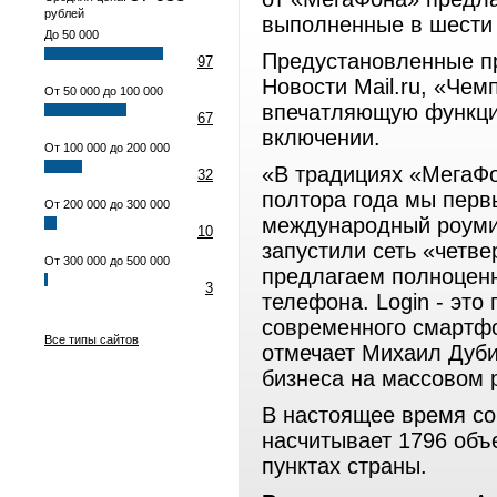
рублей
выполненные в шести 
До 50 000
Предустановленные пр
97
Новости Mail.ru, «Чем
От 50 000 до 100 000
впечатляющую функци
67
включении.
От 100 000 до 200 000
«В традициях «МегаФо
32
полтора года мы перв
От 200 000 до 300 000
международный роуми
10
запустили сеть «четве
От 300 000 до 500 000
предлагаем полноценн
3
телефона. Login - это
современного смартфо
Все типы сайтов
отмечает Михаил Дуби
бизнеса на массовом
В настоящее время со
насчитывает 1796 объ
пунктах страны.