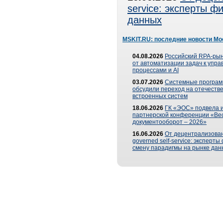
service: эксперты 
данных
MSKIT.RU: последние новости Мо
04.08.2026
Российский RPA-рын
от автоматизации задач к упр
процессами и AI
03.07.2026
Системные програ
обсудили переход на отечеств
встроенных систем
18.06.2026
ГК «ЭОС» подвела и
партнерской конференции «Ве
документооборот – 2026»
16.06.2026
От децентрализован
governed self-service: эксперт
смену парадигмы на рынке дан