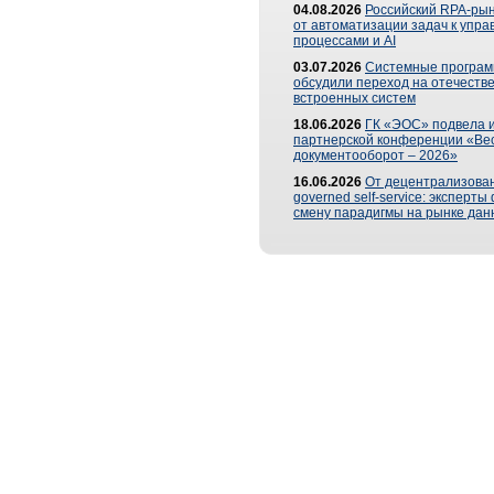
04.08.2026
Российский RPA-рын
от автоматизации задач к упр
процессами и AI
03.07.2026
Системные програ
обсудили переход на отечеств
встроенных систем
18.06.2026
ГК «ЭОС» подвела и
партнерской конференции «Ве
документооборот – 2026»
16.06.2026
От децентрализован
governed self-service: эксперт
смену парадигмы на рынке дан