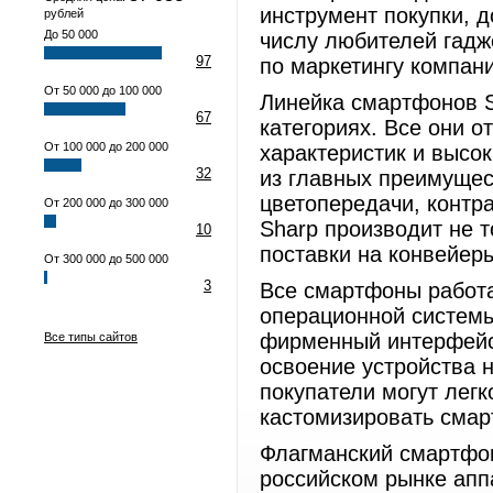
инструмент покупки, 
рублей
До 50 000
числу любителей гадже
97
по маркетингу компан
От 50 000 до 100 000
Линейка смартфонов S
67
категориях. Все они 
От 100 000 до 200 000
характеристик и высо
32
из главных преимущес
цветопередачи, контра
От 200 000 до 300 000
Sharp производит не т
10
поставки на конвейер
От 300 000 до 500 000
3
Все смартфоны работ
операционной системы
фирменный интерфейс
Все типы сайтов
освоение устройства
покупатели могут легк
кастомизировать смар
Флагманский смартфо
российском рынке аппа