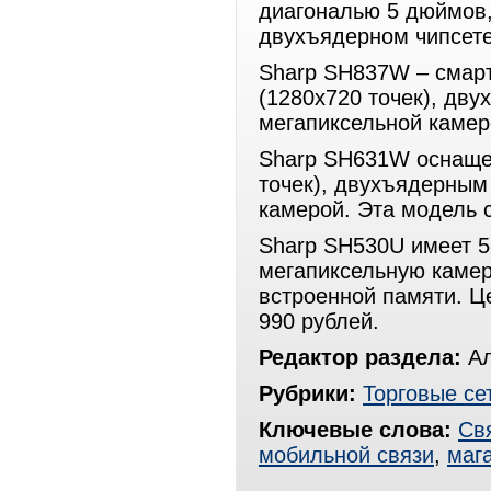
диагональю 5 дюймов
двухъядерном чипсете
Sharp SH837W – смар
(1280х720 точек), дву
мегапиксельной камер
Sharp SH631W оснаще
точек), двухъядерным
камерой. Эта модель с
Sharp SH530U имеет 
мегапиксельную камер
встроенной памяти. Ц
990 рублей.
Редактор раздела:
Ал
Рубрики:
Торговые се
Ключевые слова:
Св
мобильной связи
,
маг