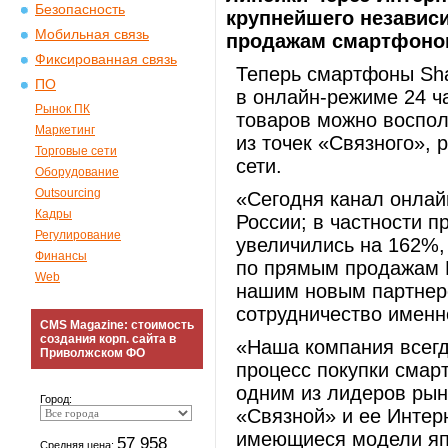
Безопасность
крупнейшего независ
Мобильная связь
продажам смартфонов
Фиксированная связь
Теперь смартфоны Sha
ПО
в онлайн-режиме 24 ча
Рынок ПК
товаров можно воспол
Маркетинг
из точек «Связного»,
Торговые сети
сети.
Оборудование
Outsourcing
«Сегодня канал онлай
Кадры
России; в частности п
Регулирование
увеличились на 162%,
Финансы
по прямым продажам 
Web
нашим новым партнер
сотрудничество именн
CMS Magazine: стоимость
создания корп. сайта в
«Наша компания всегд
Приволжском ФО
процесс покупки смар
одним из лидеров рын
Город:
«Связной» и ее Интер
имеющиеся модели япо
57 958
Средняя цена: