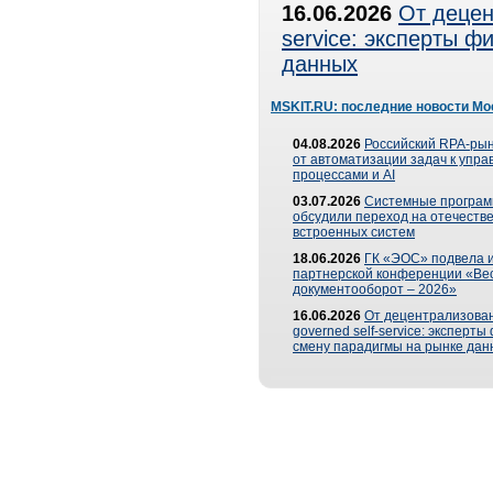
16.06.2026
От децен
service: эксперты 
данных
MSKIT.RU: последние новости Мо
04.08.2026
Российский RPA-рын
от автоматизации задач к упр
процессами и AI
03.07.2026
Системные програ
обсудили переход на отечеств
встроенных систем
18.06.2026
ГК «ЭОС» подвела и
партнерской конференции «Ве
документооборот – 2026»
16.06.2026
От децентрализован
governed self-service: эксперт
смену парадигмы на рынке дан