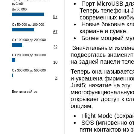
Порт MicroUSB для
рублей
Теперь телефоны J
До 50 000
современных моби
97
Новые боковые кл
От 50 000 до 100 000
кармане и сумке.
67
Более мощный мул
От 100 000 до 200 000
Значительным измен
32
подверглась знаменит
От 200 000 до 300 000
на задней панели тел
10
Теперь она называетс
От 300 000 до 500 000
и украшена фирменно
3
Just5; нажатие на эту
многофункциональную
Все типы сайтов
открывает доступ к с
опциям:
Flight Mode (сохра
SOS (мгновенно от
пяти контактов из з