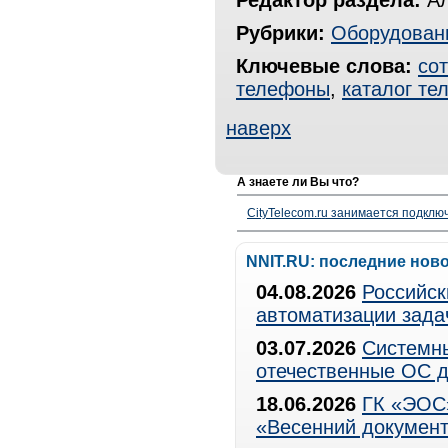
Редактор раздела:
Ал
Рубрики:
Оборудован
Ключевые слова:
со
телефоны
,
каталог те
наверх
А знаете ли Вы что?
CityTelecom.ru занимается подклю
NNIT.RU: последние нов
04.08.2026
Российск
автоматизации зада
03.07.2026
Системны
отечественные ОС д
18.06.2026
ГК «ЭОС»
«Весенний документ