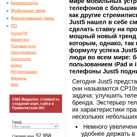
мире мобильных устр
Безопасность
телефонов с большим
Мобильная связь
как другие стремили
Фиксированная связь
Just5 нашел в себе с
ПО
сделать ставку на пр
Рынок ПК
мощный новый тренд 
Маркетинг
которым, однако, так
Торговые сети
формулу успеха Just5
Оборудование
люди во всем мире: б
Outsourcing
пользованием iPad и 
Кадры
телефоны Just5 подн
Регулирование
Финансы
Сегодня Just5 предст
Web
они называются CP10s
задача: улучшить тел
CMS Magazine: стоимость
бренда. Экстерьер тел
создания корп. сайта в
Приволжском ФО
их характеристики пр
нескольких небольших
Город:
Немного увеличенн
удобнее держать в 
57 958
Средняя цена: