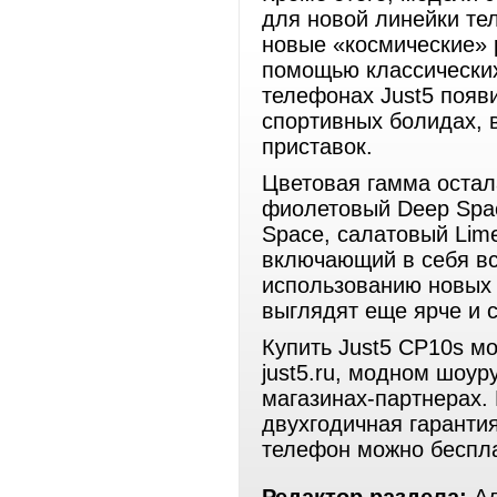
для новой линейки те
новые «космические» 
помощью классических
телефонах Just5 появи
спортивных болидах, 
приставок.
Цветовая гамма остал
фиолетовый Deep Spac
Space, салатовый Lime
включающий в себя все
использованию новых 
выглядят еще ярче и с
Купить Just5 CP10s м
just5.ru, модном шоу
магазинах-партнерах.
двухгодичная гарантия
телефон можно беспла