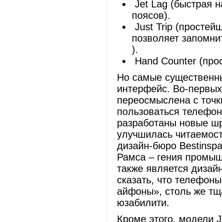
Jet Lag (быстрая 
поясов).
Just Trip (простей
позволяет запомни
).
Hand Counter (прос
Но самые существенны
интерфейс. Во-первых
переосмыслена с точки
пользоваться телефон
разработаны новые шр
улучшилась читаемост
дизайн-бюро Bestinsp
Рамса – гения промыш
также является дизай
сказать, что телефоны
айфоны», столь же тщ
юзабилити.
Кроме этого, модели J