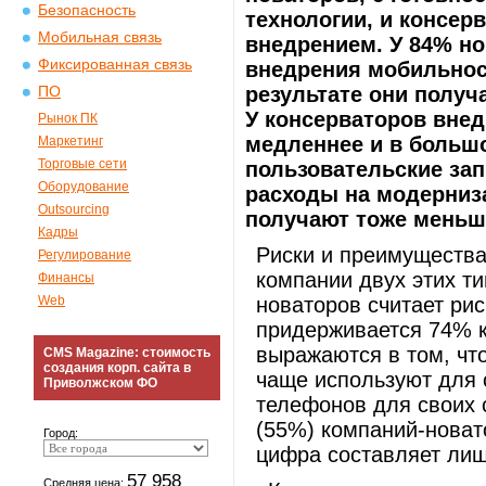
Безопасность
технологии, и консерв
Мобильная связь
внедрением. У 84% но
Фиксированная связь
внедрения мобильност
результате они получ
ПО
У консерваторов вне
Рынок ПК
медленнее и в большо
Маркетинг
Торговые сети
пользовательские зап
Оборудование
расходы на модерниз
Outsourcing
получают тоже меньш
Кадры
Риски и преимуществ
Регулирование
компании двух этих ти
Финансы
Web
новаторов считает ри
придерживается 74% к
выражаются в том, чт
CMS Magazine: стоимость
создания корп. сайта в
чаще используют для 
Приволжском ФО
телефонов для своих 
(55%) компаний-новато
Город:
цифра составляет ли
57 958
Средняя цена: