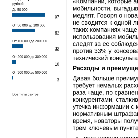
«Компании, которые а
рублей
мобильности, выгадыв
До 50 000
медлят. Говоря о нова
97
не сводится к одной 
От 50 000 до 100 000
таких компаниях чаще
67
использования мобильн
От 100 000 до 200 000
следят за ее соблюде
32
против 33% у консерв
технический консульта
От 200 000 до 300 000
10
Расходы и преимуще
От 300 000 до 500 000
Давая больше преимущ
3
требует немалых расхо
раза чаще, по сравне
Все типы сайтов
конкурентами, сталкив
утечка информации с 
нормативным штрафам 
время, новаторы полу
трем ключевым пункт