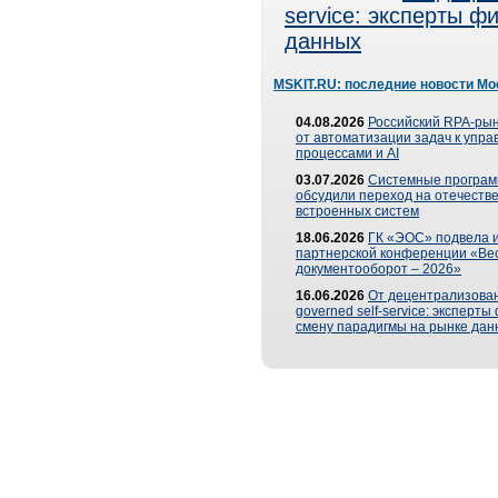
service: эксперты 
данных
MSKIT.RU: последние новости Мо
04.08.2026
Российский RPA-рын
от автоматизации задач к упр
процессами и AI
03.07.2026
Системные програ
обсудили переход на отечеств
встроенных систем
18.06.2026
ГК «ЭОС» подвела и
партнерской конференции «Ве
документооборот – 2026»
16.06.2026
От децентрализован
governed self-service: эксперт
смену парадигмы на рынке дан