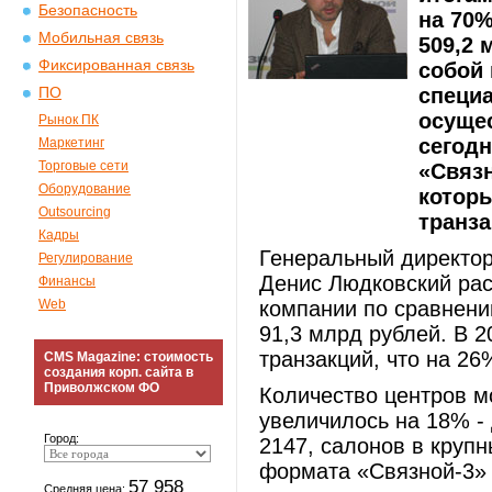
Безопасность
на 70%
Мобильная связь
509,2 
Фиксированная связь
собой
специ
ПО
осущес
Рынок ПК
сегодн
Маркетинг
Торговые сети
«Связн
Оборудование
которы
Outsourcing
транза
Кадры
Генеральный директор
Регулирование
Денис Людковский расс
Финансы
Web
компании по сравнени
91,3 млрд рублей. В 
транзакций, что на 26
CMS Magazine: стоимость
создания корп. сайта в
Приволжском ФО
Количество центров м
увеличилось на 18% - 
Город:
2147, салонов в крупн
формата «Связной-3» 
57 958
Средняя цена: