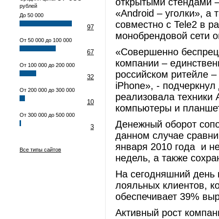
открытыми стендами –
рублей
«Android – уголки», а
До 50 000
совместно с Tele2 в р
97
монобрендовой сети о
От 50 000 до 100 000
«Совершенно беспрец
67
компании – единствен
От 100 000 до 200 000
российском ритейле –
32
iPhone», - подчеркнул
От 200 000 до 300 000
реализовала техники 
10
компьютеры и планшет
От 300 000 до 500 000
Денежный оборот сопо
3
данном случае сравни
января 2010 года и н
Все типы сайтов
недель, а также сохр
На сегодняшний день 
лояльных клиентов, к
обеспечивает 39% выр
Активный рост компан