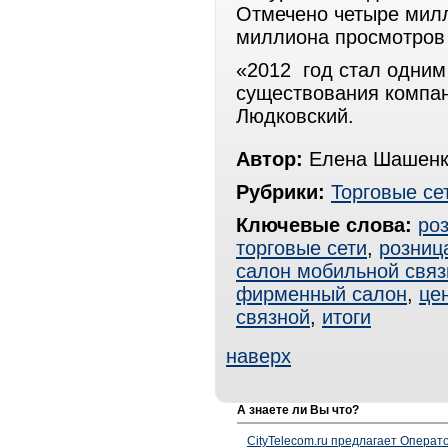
Отмечено четыре милл
миллиона просмотров 
«2012 год стал одним
существования компан
Людковский.
Автор:
Елена Шашенк
Рубрики:
Торговые се
Ключевые слова:
ро
торговые сети
,
розниц
салон мобильной связ
фирменный салон
,
це
связной
,
итоги
наверх
А знаете ли Вы что?
CityTelecom.ru предлагает Операто