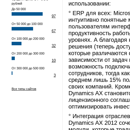
использовании:
рублей
До 50 000
° ERP для всех: Micro
97
интуитивно понятные 
От 50 000 до 100 000
пользователям интерф
67
продуктивность работ
уровнях. А благодаря
От 100 000 до 200 000
решения (теперь дост
32
которые различаются
От 200 000 до 300 000
зависимости от задач
10
возможность подключи
От 300 000 до 500 000
сотрудников, тогда ка
3
среднем лишь 15% по
своих компаний. Кроме
Все типы сайтов
Dynamics AX становит
лицензионного соглаше
оптимизировать инвес
° Интеграция отрасле
Dynamics AX 2012 соч
модули, которые трад