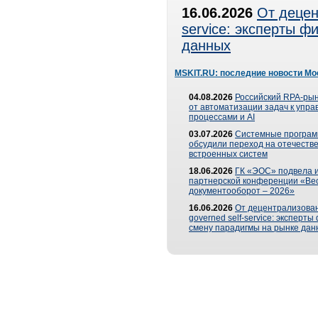
16.06.2026
От децен
service: эксперты 
данных
MSKIT.RU: последние новости Мо
04.08.2026
Российский RPA-рын
от автоматизации задач к упр
процессами и AI
03.07.2026
Системные програ
обсудили переход на отечеств
встроенных систем
18.06.2026
ГК «ЭОС» подвела и
партнерской конференции «Ве
документооборот – 2026»
16.06.2026
От децентрализован
governed self-service: эксперт
смену парадигмы на рынке дан