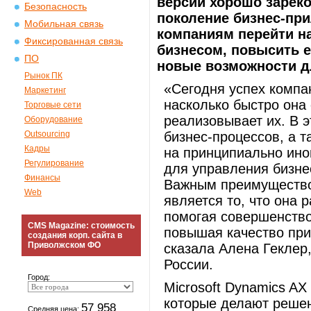
версии хорошо зареко
Безопасность
поколение бизнес-при
Мобильная связь
компаниям перейти н
Фиксированная связь
бизнесом, повысить 
ПО
новые возможности д
Рынок ПК
«Сегодня успех компан
Маркетинг
насколько быстро она
Торговые сети
реализовывает их. В э
Оборудование
Outsourcing
бизнес-процессов, а 
Кадры
на принципиально ино
Регулирование
для управления бизнес
Финансы
Важным преимущество
Web
является то, что она 
помогая совершенство
CMS Magazine: стоимость
повышая качество пр
создания корп. сайта в
Приволжском ФО
сказала Алена Геклер, 
России.
Город:
Microsoft Dynamics A
которые делают реше
57 958
Средняя цена: