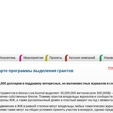
Аналитика
Мероприятия
Проекты
Каталог компаний
Управ
Нов
тарте программы выделения грантов
000 долларов в поддержку интересных, но малоизвестных журналов и со
рументов в блогах LiveJournal выделяет 30,000,000 жетонов (или 300,000$)
ижение собственных блогов. Помимо грантов владельцы журналов и сообществ
ороны ЖЖ, а также русскоязычный домен и платный аккаунт на год с момента
одвижение в ЖЖ в равной степени могут владельцы любых тематических журн
ями также могут на общих условиях принять участие в конкурсе, однако пре