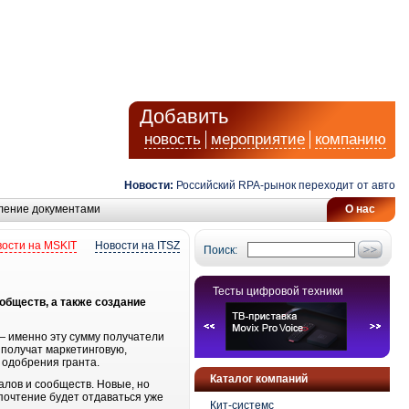
Добавить
новость
мероприятие
компанию
Новости:
Российский RPA-рынок переходит от автомати
ление документами
О нас
ости на MSKIT
Новости на ITSZ
Поиск:
Тесты цифровой техники
обществ, а также создание
 — именно эту сумму получатели
 получат маркетинговую,
 одобрения гранта.
Каталог компаний
алов и сообществ. Новые, но
дпочтение будет отдаваться уже
Кит-системс