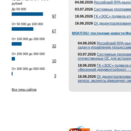
04.08.2026
Российский RPA-рынок
рублей
До 50 000
03.07.2026
Системные программи
97
18.06.2026
ГК «ЭОС» подвела ит
16.06.2026
От децентрализованно
От 50 000 до 100 000
67
MSKIT.RU: последние новости Мо
От 100 000 до 200 000
04.08.2026
Российский RPA-рын
32
задач к управлению процессами
От 200 000 до 300 000
03.07.2026
Системные програм
отечественные ОС для встроен
10
18.06.2026
ГК «ЭОС» подвела 
От 300 000 до 500 000
«Весенний документооборот –
3
16.06.2026
От децентрализованн
service: эксперты фиксируют с
Все типы сайтов