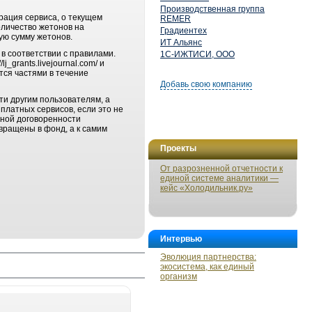
Производственная группа
рация сервиса, о текущем
REMER
оличество жетонов на
Градиентех
ую сумму жетонов.
ИТ Альянс
/ в соответствии с правилами.
1С-ИЖТИСИ, ООО
_grants.livejournal.com/ и
тся частями в течение
Добавь свою компанию
и другим пользователям, а
платных сервисов, если это не
ьной договоренности
вращены в фонд, а к самим
Проекты
От разрозненной отчетности к
единой системе аналитики —
кейс «Холодильник.ру»
Интервью
Эволюция партнерства:
экосистема, как единый
организм