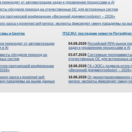
 переходит от автоматизации задач к управлению процессами и AI
сты обсудили переход на отечественные ОС для встроенных систем
оги партнерской конференции «Весенний документооборот – 2026»
го хаоса к governed self-service: эксперты фиксируют смену парадигмы на р
сквы и Центра
ITSZ.RU: последние новости Петербург
ок переходит от автоматизации
04.08.2026
Российский RPA-рынок пе
 и AI
задач к управлению процессами и AI
мисты обсудили переход на
03.07.2026
Системные программисты
ных систем
отечественные ОС для встроенных с
итоги партнерской конференции
18.06.2026
ГК «ЭОС» подвела итоги 
 2026»
«Весенний документооборот – 2026»
ого хаоса к governed self-
16.06.2026
От децентрализованного ха
мену парадигмы на рынке данных
service: эксперты фиксируют смену 