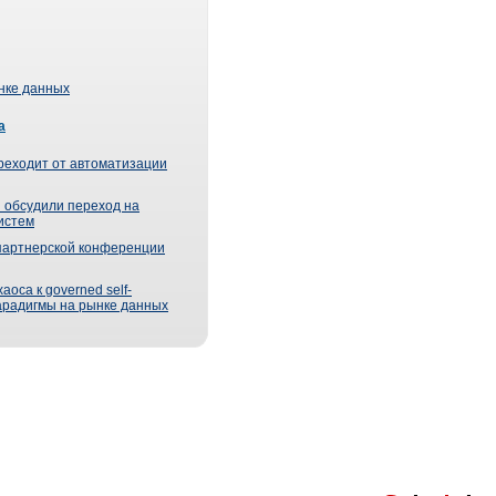
ынке данных
а
реходит от автоматизации
 обсудили переход на
истем
партнерской конференции
оса к governed self-
парадигмы на рынке данных