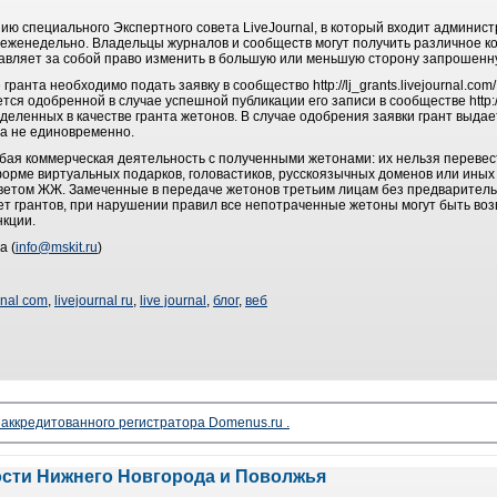
ю специального Экспертного совета LiveJournal, в который входит админист
еженедельно. Владельцы журналов и сообществ могут получить различное к
авляет за собой право изменить в большую или меньшую сторону запрошенн
гранта необходимо подать заявку в сообщество http://lj_grants.livejournal.com
ся одобренной в случае успешной публикации его записи в сообществе http://lj
еленных в качестве гранта жетонов. В случае одобрения заявки грант выдае
, а не единовременно.
ая коммерческая деятельность с полученными жетонами: их нельзя перевест
орме виртуальных подарков, головастиков, русскоязычных доменов или иных 
ветом ЖЖ. Замеченные в передаче жетонов третьим лицам без предварител
т грантов, при нарушении правил все непотраченные жетоны могут быть воз
кции.
а (
info@mskit.ru
)
rnal com
,
livejournal ru
,
live journal
,
блог
,
веб
 аккредитованного регистратора Domenus.ru .
ости Нижнего Новгорода и Поволжья