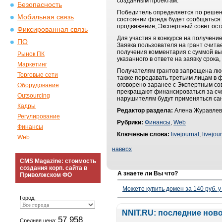
созданным проектам.
Безопасность
Победитель определяется по решени
Мобильная связь
состоянии фонда будет сообщаться 
продвижение, Экспертный совет ост
Фиксированная связь
Для участия в конкурсе на получение 
ПО
Заявка пользователя на грант считает
получения комментария с суммой выд
Рынок ПК
указанного в ответе на заявку срока
Маркетинг
Получателям грантов запрещена люб
Торговые сети
также передавать третьим лицам в ф
оговорено заранее с Экспертным со
Оборудование
прекращают финансироваться за сче
Outsourcing
нарушителям будут применяться сан
Кадры
Редактор раздела:
Алена Журавлев
Регулирование
Рубрики:
Финансы
,
Web
Финансы
Ключевые слова:
livejournal
,
livejou
Web
наверх
CMS Magazine: стоимость
создания корп. сайта в
А знаете ли Вы что?
Приволжском ФО
Можете купить домен за 140 руб. у
Город:
NNIT.RU: последние нов
57 958
Средняя цена: