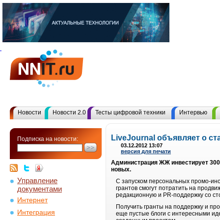
Новости
Новости 2.0
Тесты цифровой техники
Интервью
LiveJournal объявляет о с
Подписка на новости:
03.12.2012 13:07
версия для печати
Администрация ЖЖ инвестирует 300,
новых.
Управление
С запуском персональных промо-инст
документами
грантов смогут потратить на продв
редакционную и PR-поддержку со ст
Интернет
Получить гранты на поддержку и пр
Интеграция
еще пустые блоги с интересными иде