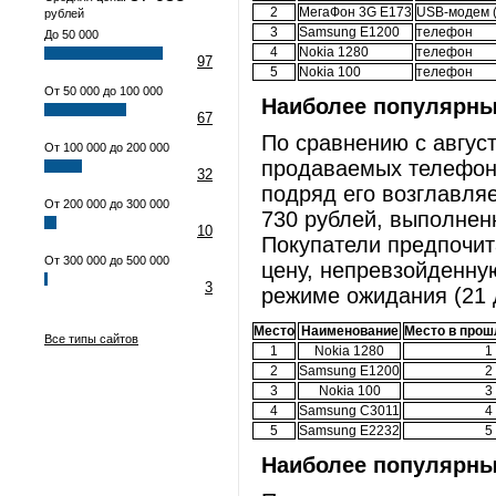
2
МегаФон 3G E173
USB-модем (
рублей
3
Samsung E1200
телефон
До 50 000
4
Nokia 1280
телефон
97
5
Nokia 100
телефон
От 50 000 до 100 000
Наиболее популярн
67
По сравнению с август
От 100 000 до 200 000
продаваемых телефоно
32
подряд его возглавляе
От 200 000 до 300 000
730 рублей, выполнен
10
Покупатели предпочит
От 300 000 до 500 000
цену, непревзойденну
3
режиме ожидания (21 
Место
Наименование
Место в прош
Все типы сайтов
1
Nokia 1280
1
2
Samsung E1200
2
3
Nokia 100
3
4
Samsung C3011
4
5
Samsung E2232
5
Наиболее популярн