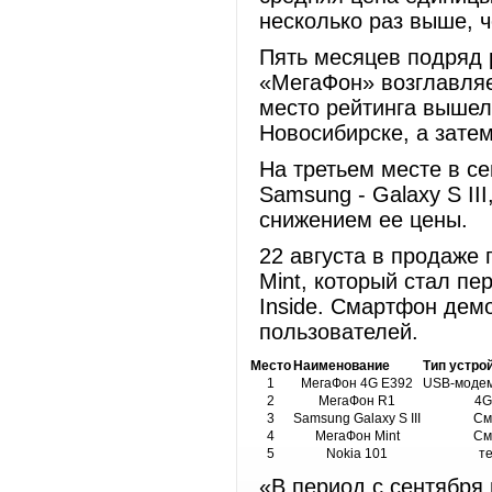
несколько раз выше, 
Пять месяцев подряд 
«МегаФон» возглавляе
место рейтинга вышел
Новосибирске, а зате
На третьем месте в с
Samsung - Galaxy S II
снижением ее цены.
22 августа в продаже
Mint, который стал пе
Inside. Смартфон дем
пользователей.
Место
Наименование
Тип устро
1
МегаФон 4G E392
USB-модем
2
МегаФон R1
4G
3
Samsung Galaxy S III
См
4
МегаФон Mint
См
5
Nokia 101
т
«В период с сентября