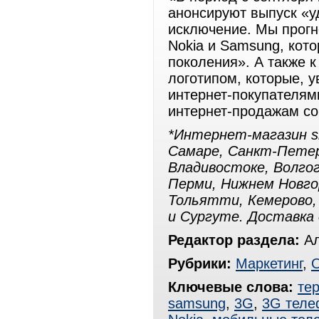
анонсируют выпуск «у
исключение. Мы прогн
Nokia и Samsung, кото
поколения». А также 
логотипом, которые, у
интернет-покупателям
интернет-продажам со
*Интернет-магазин s
Самаре, Санкт-Петер
Владивостоке, Волгог
Перми, Нижнем Новгор
Тольятти, Кемерово, 
и Сургуте. Доставка 
Редактор раздела:
Ал
Рубрики:
Маркетинг
,
Ключевые слова:
те
samsung
,
3G
,
3G теле