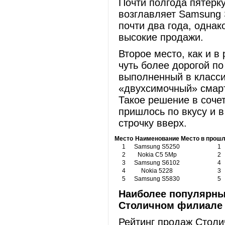
Почти полгода пятерк
возглавляет Samsung 
почти два года, одна
высокие продажи.
Второе место, как и в
чуть более дорогой п
выполненный в класси
«двухсимочный» смарт
Такое решение в соче
пришлось по вкусу и в
строчку вверх.
Место
Наименование
Место в прош
1
Samsung S5250
1
2
Nokia C5 5Mp
2
3
Samsung S6102
4
4
Nokia 5228
3
5
Samsung S5830
5
Наиболее популярны
Столичном филиале 
Рейтинг продаж Столи