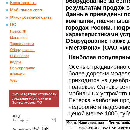
оборудование за сент
Безопасность
результатам продаж в 
Мобильная связь
Данные приведены по
Фиксированная связь
компании, насчитыва
ПО
городах России. Подр
Рынок ПК
характеристиками уст
Маркетинг
Оборудование также 
Торговые сети
«МегаФона» (ОАО «Ме
Оборудование
Outsourcing
Наиболее популярные
Кадры
Осенью традиционно о
Регулирование
более дорогим моделя
Финансы
приходится на декабр
Web
подарков. Однако сен
мобильных устройств п
CMS Magazine: стоимость
создания корп. сайта в
Пятерка наиболее про
Приволжском ФО
недорогие и надежны
ценой менее 1000 руб
Город:
Место
Наименование
Тип устрой
57 958
1
МегаФон 3G E352
USB-модем (
Средняя цена: