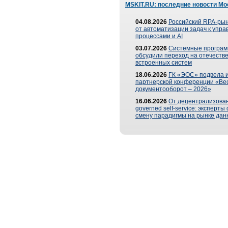
MSKIT.RU: последние новости Мо
04.08.2026
Российский RPA-рын
от автоматизации задач к упр
процессами и AI
03.07.2026
Системные програ
обсудили переход на отечеств
встроенных систем
18.06.2026
ГК «ЭОС» подвела и
партнерской конференции «Ве
документооборот – 2026»
16.06.2026
От децентрализован
governed self-service: эксперт
смену парадигмы на рынке дан