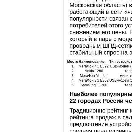
Московская область) 
работающий в сети «ч
популярности связан 
потребителей этого ус
снижением его цены. 
который в паре с мод
проводным ШПД-сетям
стабильный спрос на 
Место
Наименование
Тип устройс
1
МегаФон 4G E392
USB-модем (
2
Nokia 1280
тел
3
МегаФон Minifon
мини-
4
МегаФон 3G E352
USB-модем (1
5
Samsung E1200
тел
Наиболее популярны
22 городах России ч
Традиционно рейтинг 
рейтинга продаж в са
предпочтение устройс
средняя цена единицы