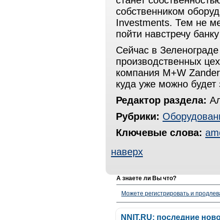
станет собственностью
собственником оборуд
Investments. Тем не 
пойти навстречу банку
Сейчас в Зеленограде
производственных цехо
компания M+W Zander 
куда уже можно будет 
Редактор раздела:
Ал
Рубрики:
Оборудован
Ключевые слова:
am
наверх
А знаете ли Вы что?
Можете регистрировать и продлев
NNIT.RU: последние нов