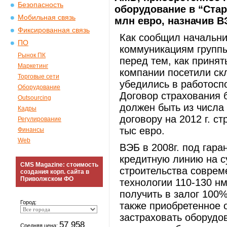
Безопасность
оборудование в “Стар
Мобильная связь
млн евро, назначив 
Фиксированная связь
Как сообщил начальни
ПО
коммуникациям группы
Рынок ПК
перед тем, как принят
Маркетинг
компании посетили ск
Торговые сети
убедились в работосп
Оборудование
Договор страхования 
Outsourcing
должен быть из числа
Кадры
договору на 2012 г. с
Регулирование
тыс евро.
Финансы
Web
ВЭБ в 2008г. под гара
кредитную линию на 
CMS Magazine: стоимость
строительства соврем
создания корп. сайта в
Приволжском ФО
технологии 110-130 н
получить в залог 100%
Город:
также приобретенное о
застраховать оборудо
57 958
Средняя цена: