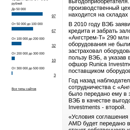
выгодоприобретателя. 
рублей
производственный цех
До 50 000
находится на складах
97
В 2010 году ВЭБ заяв
От 50 000 до 100 000
кредита и забрать зал
67
«Ангстрем-Т» 290 млн 
От 100 000 до 200 000
оборудования не были 
32
застраховал оборудов
От 200 000 до 300 000
пользу ВЭБ, а указав 
10
офшор Runica Investm
От 300 000 до 500 000
поставщиком оборудо
3
Год назад наблюдате
сотрудничества с «Ан
Все типы сайтов
было передано ему в 
ВЭБ в качестве выгод
Investments - второй.
«Условия соглашения 
AMD будет передано в 