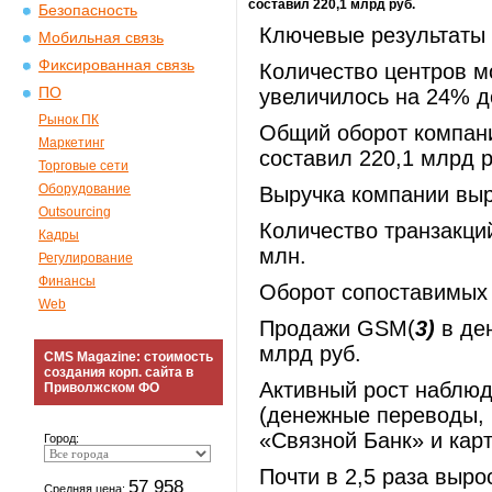
составил 220,1 млрд руб.
Безопасность
Ключевые результаты I
Мобильная связь
Фиксированная связь
Количество центров м
ПО
увеличилось на 24% д
Рынок ПК
Общий оборот компани
Маркетинг
составил 220,1 млрд р
Торговые сети
Оборудование
Выручка компании выр
Outsourcing
Количество транзакци
Кадры
млн.
Регулирование
Финансы
Оборот сопоставимых м
Web
Продажи GSM(
3)
в де
млрд руб.
CMS Magazine: стоимость
создания корп. сайта в
Активный рост наблюд
Приволжском ФО
(денежные переводы, 
«Связной Банк» и кар
Город:
Почти в 2,5 раза выр
57 958
Средняя цена: