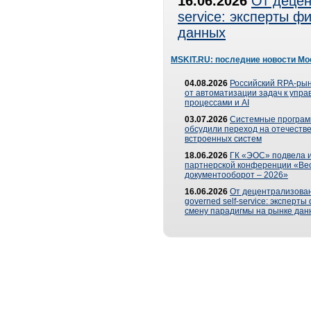
16.06.2026
От децен
service: эксперты 
данных
MSKIT.RU: последние новости Мо
04.08.2026
Российский RPA-рын
от автоматизации задач к упр
процессами и AI
03.07.2026
Системные програ
обсудили переход на отечеств
встроенных систем
18.06.2026
ГК «ЭОС» подвела и
партнерской конференции «Ве
документооборот – 2026»
16.06.2026
От децентрализован
governed self-service: эксперт
смену парадигмы на рынке дан