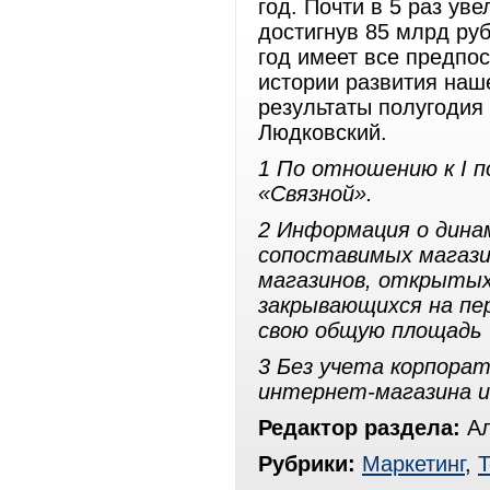
год. Почти в 5 раз ув
достигнув 85 млрд ру
год имеет все предпо
истории развития наш
результаты полугодия
Людковский.
1 По отношению к I п
«Связной».
2 Информация о дина
сопоставимых магазино
магазинов, открытых 
закрывающихся на пер
свою общую площадь 
3 Без учета корпора
интернет-магазина и 
Редактор раздела:
Ал
Рубрики:
Маркетинг
,
Т