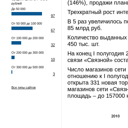
(146%), продажи планш
рублей
До 50 000
Трехкратный рост инт
97
В 5 раз увеличилось п
От 50 000 до 100 000
85 млрд руб.
67
Количество выданных 
От 100 000 до 200 000
450 тыс. шт.
32
На конец I полугодия 
От 200 000 до 300 000
связи «Связной» соста
10
От 300 000 до 500 000
Число магазинов сети 
3
отношению к I полугод
открыта 331 новая тор
Все типы сайтов
магазинов сети «Связ
площадь – до 157000 к