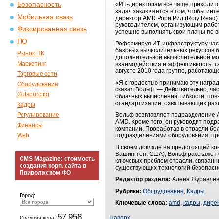
Безопасность
«ИТ-директорам все чаще приходитс
задач заключается в том, чтобы инт
Мобильная связь
директор AMD Рори Рид (Rory Read)
руководителем, организующим работ
Фиксированная связь
успешно выполнять свои планы по в
ПО
Реформируя ИТ-инфраструктуру част
базовых вычислительных ресурсов б
Рынок ПК
дополнительной вычислительной мо
Маркетинг
взаимодействия и эффективность, та
августе 2010 года группе, работающ
Торговые сети
«Я с гордостью принимаю эту наград
Оборудование
сказал Вольф. ― Действительно, ча
Outsourcing
облачных вычислений: гибкости, по
стандартизации, охватывающих ра
Кадры
Регулирование
Вольф возглавляет подразделение AM
AMD. Кроме того, он руководит подр
Финансы
компании. Проработав в отрасли бол
Web
подразделениями оборудования, про
В своем докладе на предстоящей кон
Вашингтон, США), Вольф расскажет 
CMS Magazine: стоимость
ключевых проблем отрасли, связанн
создания корп. сайта в
существующих технологий безопасн
Приволжском ФО
Редактор раздела:
Алена Журавлев
Рубрики:
Оборудование
,
Кадры
Город:
Ключевые слова:
amd
,
кадры
,
дире
57 958
наверх
Средняя цена: