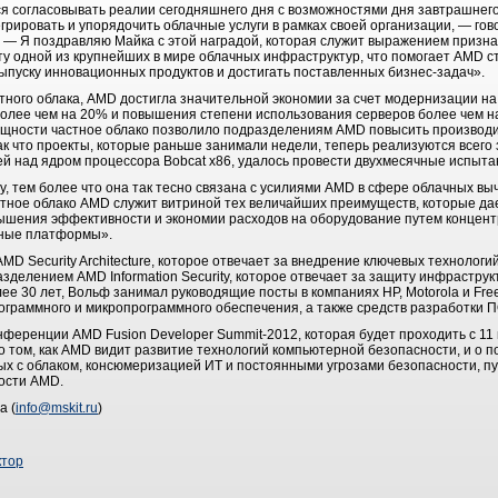
я согласовывать реалии сегодняшнего дня с возможностями дня завтрашнего
егрировать и упорядочить облачные услуги в рамках своей организации, ― го
. ― Я поздравляю Майка с этой наградой, которая служит выражением призн
у одной из крупнейших в мире облачных инфраструктур, что помогает AMD ст
ыпуску инновационных продуктов и достигать поставленных бизнес-задач».
ного облака, AMD достигла значительной экономии за счет модернизации на
олее чем на 20% и повышения степени использования серверов более чем н
щности частное облако позволило подразделениям AMD повысить производит
к что проекты, которые раньше занимали недели, теперь реализуются всего 
ей над ядром процессора Bobcat x86, удалось провести двухмесячные испытан
у, тем более что она так тесно связана с усилиями AMD в сфере облачных в
стное облако AMD служит витриной тех величайших преимуществ, которые да
вышения эффективности и экономии расходов на оборудование путем концент
зные платформы».
D Security Architecture, которое отвечает за внедрение ключевых технологи
азделением AMD Information Security, которое отвечает за защиту инфрастру
ее 30 лет, Вольф занимал руководящие посты в компаниях HP, Motorola и Fre
граммного и микропрограммного обеспечения, а также средств разработки П
ференции AMD Fusion Developer Summit-2012, которая будет проходить с 11 
о том, как AMD видит развитие технологий компьютерной безопасности, и о 
ых с облаком, консюмеризацией ИТ и постоянными угрозами безопасности, 
ости AMD.
а (
info@mskit.ru
)
ктор