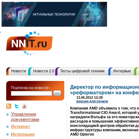
Новости
Новости 2.0
Тесты цифровой техники
Интервью
Директор по информацион
Подписка на новости:
«реформатором» на конфер
13.06.2012 12:28
версия для печати
Компания AMD объявила о том, что 
Transformational CIO Award, которо
Управление
наградили Вольфа за его новаторск
документами
расходов и повышения эффективнос
консолидацией центров обработки д
Интернет
инфраструктуры компании, включая
Интеграция
AMD Opteron