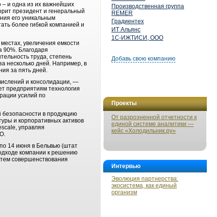
 – и одна из их важнейших
Производственная группа
ворит президент и генеральный
REMER
ания его уникальным
Градиентех
ать более гибкой компанией и
ИТ Альянс
1С-ИЖТИСИ, ООО
 местах, увеличения емкости
а 90%. Благодаря
ельность труда, степень
Добавь свою компанию
за несколько дней. Например, в
ия за пять дней.
ычислений и консолидации, ―
ет предприятиям технология
рации усилий по
Проекты
й безопасности в продукцию
От разрозненной отчетности к
ктуры и корпоративных активов
единой системе аналитики —
escale, управляя
кейс «Холодильник.ру»
О.
по 14 июня в Бельвью (штат
подходе компании к решению
путем совершенствования
Интервью
Эволюция партнерства:
экосистема, как единый
организм