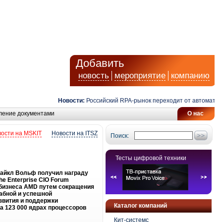
Добавить
новость
мероприятие
компанию
Новости:
Российский RPA-рынок переходит от автоматизац
ление документами
О нас
ости на MSKIT
Новости на ITSZ
Поиск:
Тесты цифровой техники
Майкл Вольф получил награду
e Enterprise CIO Forum
 бизнеса AMD путем сокращения
абной и успешной
звития и поддержки
Каталог компаний
 123 000 ядрах процессоров
Кит-системс