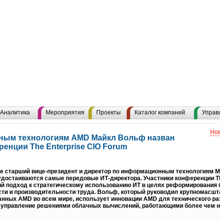
Аналитика
Мероприятия
Проекты
Каталог компаний
Управ
Нов
ным технологиям AMD Майкл Вольф назван
енции The Enterprise CIO Forum
ее старший вице-президент и директор по информационным технологиям 
й удостаиваются самые передовые ИТ-директора. Участники конференции Th
ий подход к стратегическому использованию ИТ в целях реформирования
ти и производительности труда. Вольф, который руководил крупномасшт
анных AMD во всем мире, использует инновации AMD для технического ра
 управление решениями облачных вычислений, работающими более чем на