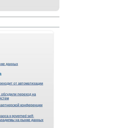
ынке данных
а
реходит от автоматизации
 обсудили переход на
истем
партнерской конференции
оса к governed self-
парадигмы на рынке данных