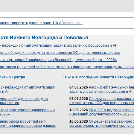
арегистрировать домен в зоне .РФ у Domenus.ru.
ости Нижнего Новгорода и Поволжья
 переходит от автоматизации задач к управлению процессами и AI
сты обсудили переход на отечественные ОС для встроенных систем
оги партнерской конференции «Весенний документооборот – 2026»
го хаоса к governed self-service: эксперты фиксируют смену парадигмы на р
сквы и Центра
ITSZ.RU: последние новости Петербург
ок переходит от автоматизации
04.08.2026
Российский RPA-рынок пе
 и AI
задач к управлению процессами и AI
мисты обсудили переход на
03.07.2026
Системные программисты
ных систем
отечественные ОС для встроенных с
итоги партнерской конференции
18.06.2026
ГК «ЭОС» подвела итоги 
 2026»
«Весенний документооборот – 2026»
ого хаоса к governed self-
16.06.2026
От децентрализованного ха
мену парадигмы на рынке данных
service: эксперты фиксируют смену 