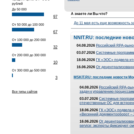
рублей
До 50 000
А знаете ли Вы что?
97
До 11 мая есть еще возможность з
От 50 000 до 100 000
67
NNIT.RU: последние нов
От 100 000 до 200 000
04.08.2026
Российский RPA-рынок
32
03.07.2026
Системные программи
От 200 000 до 300 000
18.06.2026
ГК «ЭОС» подвела ит
10
16.06.2026
От децентрализованно
От 300 000 до 500 000
MSKIT.RU: последние новости Мо
3
04.08.2026
Российский RPA-рын
задач к управлению процессами
Все типы сайтов
03.07.2026
Системные програм
отечественные ОС для встроен
18.06.2026
ГК «ЭОС» подвела 
«Весенний документооборот –
16.06.2026
От децентрализованн
service: эксперты фиксируют с