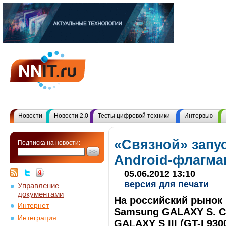
Новости
Новости 2.0
Тесты цифровой техники
Интервью
«Связной» запу
Подписка на новости:
Android-флагман
05.06.2012 13:10
версия для печати
Управление
документами
На российский рынок
Интернет
Samsung GALAXY S. С
Интеграция
GALAXY S III (GT-I 930