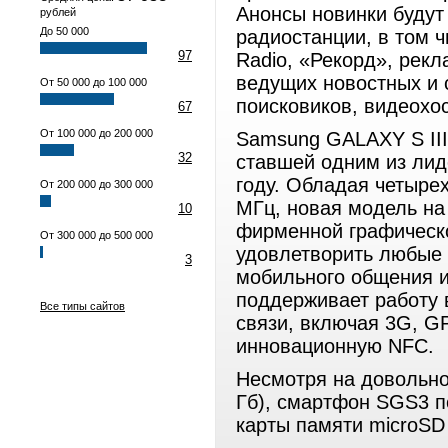
Анонсы новинки будут
рублей
До 50 000
радиостанции, в том 
97
Radio, «Рекорд», рек
ведущих новостных и 
От 50 000 до 100 000
поисковиков, видеохос
67
От 100 000 до 200 000
Samsung GALAXY S III
32
ставшей одним из лид
году. Обладая четыре
От 200 000 до 300 000
МГц, новая модель на 
10
фирменной графическо
От 300 000 до 500 000
удовлетворить любые 
3
мобильного общения и
поддерживает работу 
Все типы сайтов
связи, включая 3G, GP
инновационную NFC.
Несмотря на довольно
Гб), смартфон SGS3 п
карты памяти microSD