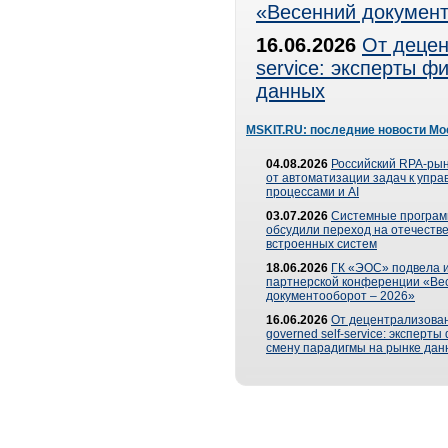
«Весенний документ
16.06.2026
От децен
service: эксперты 
данных
MSKIT.RU: последние новости Мо
04.08.2026
Российский RPA-рын
от автоматизации задач к упр
процессами и AI
03.07.2026
Системные програ
обсудили переход на отечеств
встроенных систем
18.06.2026
ГК «ЭОС» подвела и
партнерской конференции «Ве
документооборот – 2026»
16.06.2026
От децентрализован
governed self-service: эксперт
смену парадигмы на рынке дан