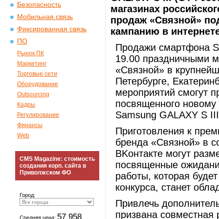
Безопасность
магазинах российског
Мобильная связь
продаж «Связной» по
Фиксированная связь
кампанию в интернете
ПО
Продажи смартфона Sa
Рынок ПК
19.00 праздничными м
Маркетинг
«Связной» в крупнейш
Торговые сети
Петербурге, Екатеринб
Оборудование
мероприятий смогут пр
Outsourcing
посвященного новому 
Кадры
Samsung GALAXY S III
Регулирование
Финансы
Приготовления к прем
Web
бренда «Связной» в с
ВKонтакте могут разм
CMS Magazine: стоимость
посвященные ожиданию
создания корп. сайта в
Приволжском ФО
работы, которая буде
конкурса, станет обл
Город:
Привлечь дополнитель
призвана совместная 
57 958
Средняя цена: