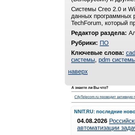
Системы Creo 2.0 и Wi
данных программных 
TechForum, который п
Редактор раздела:
Ал
Рубрики:
ПО
Ключевые слова:
ca
системы
,
pdm систем
наверх
А знаете ли Вы что?
CityTelecom.ru проводит активную
NNIT.RU: последние нов
04.08.2026
Российск
автоматизации зада