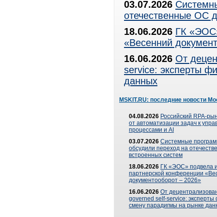
03.07.2026
Системны
отечественные ОС д
18.06.2026
ГК «ЭОС»
«Весенний документ
16.06.2026
От децен
service: эксперты 
данных
MSKIT.RU: последние новости Мо
04.08.2026
Российский RPA-рын
от автоматизации задач к упр
процессами и AI
03.07.2026
Системные програ
обсудили переход на отечеств
встроенных систем
18.06.2026
ГК «ЭОС» подвела и
партнерской конференции «Ве
документооборот – 2026»
16.06.2026
От децентрализован
governed self-service: эксперт
смену парадигмы на рынке дан