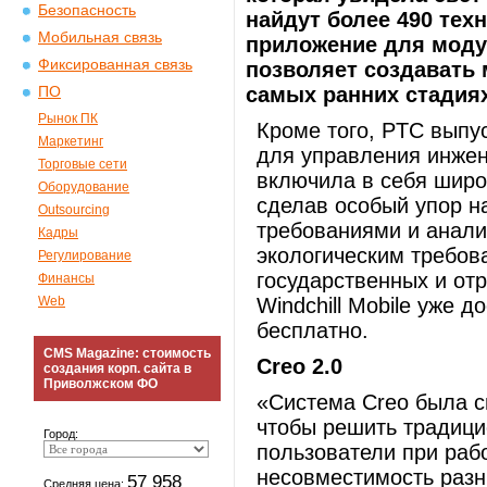
Безопасность
найдут более 490 техн
Мобильная связь
приложение для моду
Фиксированная связь
позволяет создавать
самых ранних стадиях
ПО
Рынок ПК
Кроме того, PTC выпус
Маркетинг
для управления инжен
Торговые сети
включила в себя широ
Оборудование
сделав особый упор н
Outsourcing
требованиями и анали
Кадры
экологическим требов
Регулирование
государственных и от
Финансы
Web
Windchill Mobile уже д
бесплатно.
CMS Magazine: стоимость
Creo 2.0
создания корп. сайта в
Приволжском ФО
«Система Creo была с
чтобы решить традици
Город:
пользователи при раб
несовместимость раз
57 958
Средняя цена: