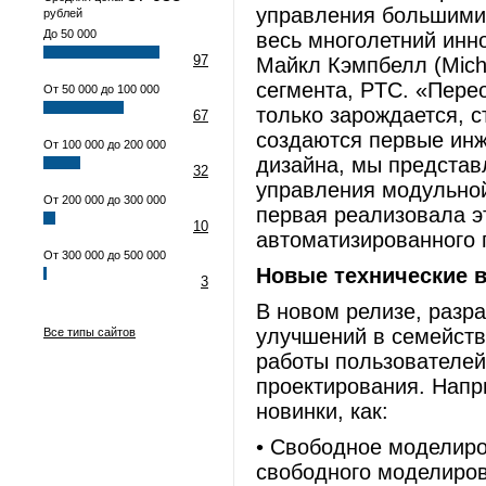
управления большими 
рублей
До 50 000
весь многолетний инн
97
Майкл Кэмпбелл (Mich
сегмента, PTC. «Пере
От 50 000 до 100 000
только зарождается, с
67
создаются первые инж
От 100 000 до 200 000
дизайна, мы представ
32
управления модульной
От 200 000 до 300 000
первая реализовала э
10
автоматизированного 
От 300 000 до 500 000
Новые технические 
3
В новом релизе, разр
улучшений в семейств
Все типы сайтов
работы пользователе
проектирования. Напри
новинки, как:
• Свободное моделир
свободного моделиров