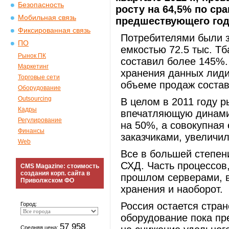
Безопасность
росту на 64,5% по с
Мобильная связь
предшествующего год
Фиксированная связь
Потребителями были 
ПО
емкостью 72.5 тыс. Тб
Рынок ПК
составил более 145%.
Маркетинг
хранения данных лид
Торговые сети
объеме продаж соста
Оборудование
Outsourcing
В целом в 2011 году 
Кадры
впечатляющую динами
Регулирование
на 50%, а совокупная
Финансы
заказчиками, увеличи
Web
Все в большей степен
СХД. Часть процессов
CMS Magazine: стоимость
создания корп. сайта в
прошлом серверами, в
Приволжском ФО
хранения и наоборот.
Россия остается стран
Город:
оборудование пока пр
57 958
Средняя цена: