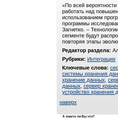
«По всей вероятности
работать над повышен
использованием прогр
программы исследова
Загнетко. – Технологи
сегменте будут распро
повторяя этапы эвол
Редактор раздела:
Ал
Рубрики:
Интеграция
Ключевые слова:
се
системы хранения да
хранение данных
,
сер
данных
,
сервер хране
устройство хранения 
наверх
А знаете ли Вы что?