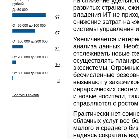
на снижение удельного
рублей
развитых странах, ож
До 50 000
владения ИТ не прихо
97
снижение затрат на «
От 50 000 до 100 000
системы управления и
67
Увеличивается интере
От 100 000 до 200 000
анализа данных. Необ
32
отслеживать новые фа
От 200 000 до 300 000
осуществлять планиро
10
экосистемы. Огромные
От 300 000 до 500 000
бесчисленные резерв
3
вызывают у заказчико
иерархических систем
и новые носители, так
Все типы сайтов
справляются с ростом
Практически нет сомне
облачных услуг все бо
малого и среднего биз
надеясь сократить из