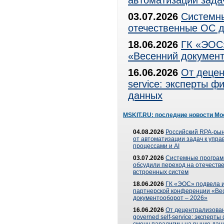
автоматизации зада
03.07.2026
Системны
отечественные ОС д
18.06.2026
ГК «ЭОС»
«Весенний документ
16.06.2026
От децен
service: эксперты 
данных
MSKIT.RU: последние новости Мо
04.08.2026
Российский RPA-рын
от автоматизации задач к упр
процессами и AI
03.07.2026
Системные програ
обсудили переход на отечеств
встроенных систем
18.06.2026
ГК «ЭОС» подвела и
партнерской конференции «Ве
документооборот – 2026»
16.06.2026
От децентрализован
governed self-service: эксперт