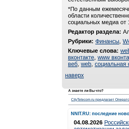
*По данным ежемесячн
области количественн
социальных медиа от 1
Редактор раздела:
Ал
Рубрики:
Финансы
,
W
Ключевые слова:
we
вконтакте
,
www вконта
веб
,
web
,
социальная 
наверх
А знаете ли Вы что?
CityTelecom.ru предлагает Операто
NNIT.RU: последние нов
04.08.2026
Российск