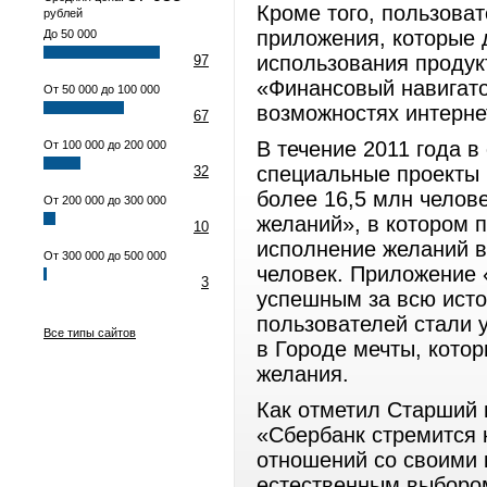
Кроме того, пользова
рублей
приложения, которые 
До 50 000
использования продук
97
«Финансовый навигато
От 50 000 до 100 000
возможностях интерн
67
В течение 2011 года 
От 100 000 до 200 000
специальные проекты 
32
более 16,5 млн челове
От 200 000 до 300 000
желаний», в котором 
10
исполнение желаний в 
От 300 000 до 500 000
человек. Приложение 
3
успешным за всю исто
пользователей стали 
Все типы сайтов
в Городе мечты, кото
желания.
Как отметил Старший 
«Сбербанк стремится 
отношений со своими 
естественным выборо