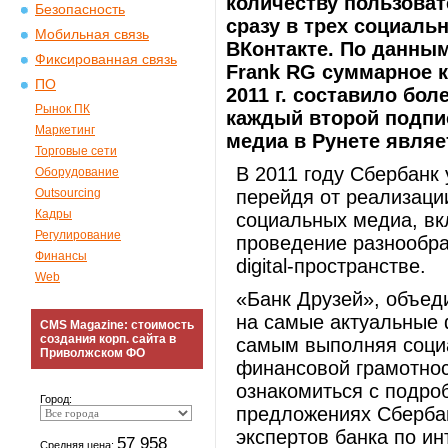
количеству пользоват
Безопасность
сразу в трех социаль
Мобильная связь
ВКонтакте. По данным
Фиксированная связь
Frank RG суммарное к
ПО
2011 г. составило боле
Рынок ПК
каждый второй подпи
Маркетинг
медиа в Рунете являе
Торговые сети
В 2011 году Сбербанк 
Оборудование
Outsourcing
перейдя от реализаци
Кадры
социальных медиа, вк
Регулирование
проведение разнообра
Финансы
digital-пространстве.
Web
«Банк Друзей», объед
на самые актуальные 
CMS Magazine: стоимость
создания корп. сайта в
самым выполняя соци
Приволжском ФО
финансовой грамотнос
ознакомиться с подро
Город:
предложениях Сбербан
экспертов банка по и
57 958
Средняя цена: