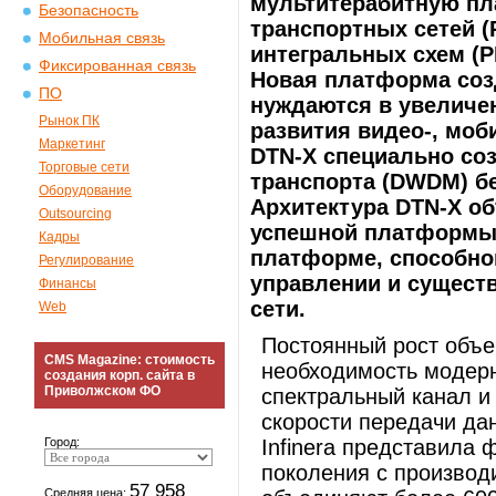
мультитерабитную пл
Безопасность
транспортных сетей 
Мобильная связь
интегральных схем (P
Фиксированная связь
Новая платформа соз
ПО
нуждаются в увеличе
Рынок ПК
развития видео-, мо
Маркетинг
DTN-X специально соз
Торговые сети
транспорта (DWDM) бе
Оборудование
Архитектура DTN-X об
Outsourcing
успешной платформы D
Кадры
платформе, способно
Регулирование
управлении и сущест
Финансы
сети.
Web
Постоянный рост объе
CMS Magazine: стоимость
необходимость модерн
создания корп. сайта в
Приволжском ФО
спектральный канал и
скорости передачи да
Город:
Infinera представила
поколения с производ
57 958
Средняя цена: