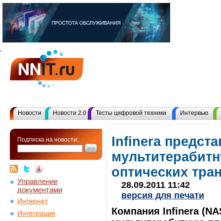
Новости
Новости 2.0
Тесты цифровой техники
Интервью
Infinera предст
Подписка на новости:
мультитерабитн
оптических тра
Управление
28.09.2011 11:42
документами
версия для печати
Интернет
Компания Infinera (N
Интеграция