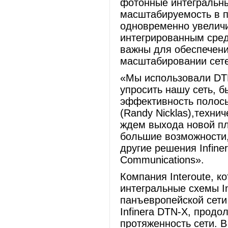
фотонные интегральн
масштабируемость в п
одновременно увелич
интегрированным сред
важны для обеспечени
масштабировании сете
«Мы использовали DTN
упросить нашу сеть, б
эффективность полосы
(Randy Nicklas),техни
ждем выхода новой п
большие возможности, 
другие решения Infine
Communications».
Компания Interoute, 
интегральные схемы In
панъевропейской сети
Infinera DTN-X, прод
протяженность сети. В