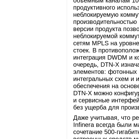
объемным каналам 100
продуктивного исполь
неблокируемую коммут
производительностью 
версии продукта позв
неблокируемой коммут
сетям MPLS на уровне
стоек. В противополо
интеграция DWDM и к
очередь, DTN-X изнач
элементов: фотонных 
интегральных схем и 
обеспечения на осно
DTN-X можно конфигу
и сервисные интерфей
без ущерба для произ
Даже учитывая, что р
Infinera всегда были
сочетание 500-гигаби