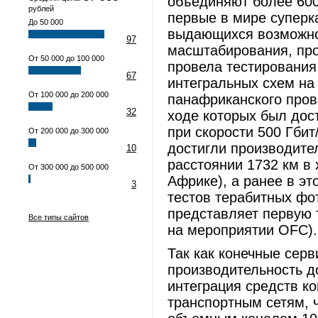
объединяют более 600
рублей
первые в мире суперка
До 50 000
выдающихся возможно
97
масштабирования, про
От 50 000 до 100 000
провела тестировани
67
интегральных схем на
От 100 000 до 200 000
панафриканского про
32
ходе которых был дос
при скорости 500 Гбит
От 200 000 до 300 000
достигли производител
10
расстоянии 1732 км в 
От 300 000 до 500 000
Африке), а ранее в э
3
тестов терабитных фот
представляет первую 
Все типы сайтов
на мероприятии OFC)
Так как конечные сер
производительность до
интеграция средств к
транспортным сетям, 