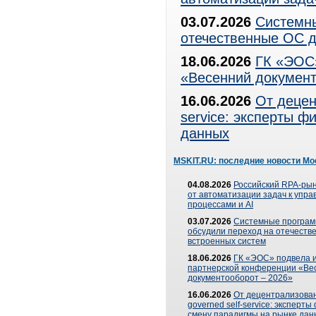
03.07.2026
Системны
отечественные ОС д
18.06.2026
ГК «ЭОС»
«Весенний документ
16.06.2026
От децен
service: эксперты 
данных
MSKIT.RU: последние новости Мо
04.08.2026
Российский RPA-рын
от автоматизации задач к упр
процессами и AI
03.07.2026
Системные програ
обсудили переход на отечеств
встроенных систем
18.06.2026
ГК «ЭОС» подвела и
партнерской конференции «Ве
документооборот – 2026»
16.06.2026
От децентрализован
governed self-service: эксперт
смену парадигмы на рынке дан