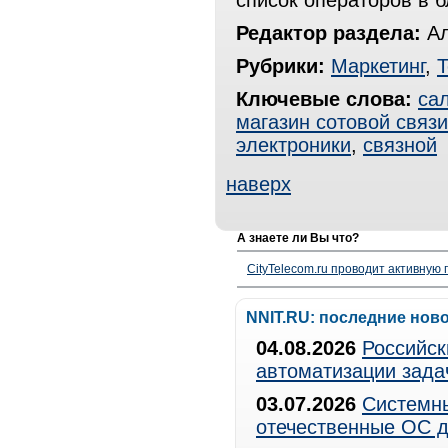
список операторов в 
Редактор раздела:
Ал
Рубрики:
Маркетинг
,
Т
Ключевые слова:
са
магазин сотовой связи
электроники
,
связной
наверх
А знаете ли Вы что?
CityTelecom.ru проводит активную
NNIT.RU: последние нов
04.08.2026
Российск
автоматизации зада
03.07.2026
Системны
отечественные ОС д