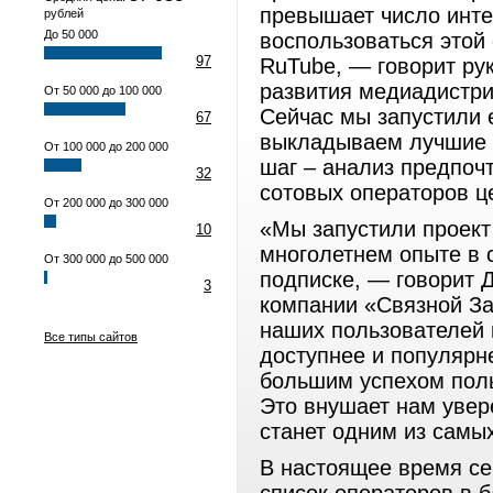
превышает число инте
рублей
До 50 000
воспользоваться этой
97
RuTube, — говорит ру
развития медиадистр
От 50 000 до 100 000
Сейчас мы запустили 
67
выкладываем лучшие 
От 100 000 до 200 000
шаг – анализ предпоч
32
сотовых операторов ц
От 200 000 до 300 000
«Мы запустили проект
10
многолетнем опыте в 
От 300 000 до 500 000
подписке, — говорит 
3
компании «Связной За
наших пользователей 
Все типы сайтов
доступнее и популярн
большим успехом пол
Это внушает нам увер
станет одним из самы
В настоящее время се