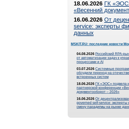
18.06.2026
ГК «ЭОС»
«Весенний документ
16.06.2026
От децен
service: эксперты 
данных
MSKIT.RU: последние новости Мо
04.08.2026
Российский RPA-рын
от автоматизации задач к упр
процессами и AI
03.07.2026
Системные програ
обсудили переход на отечеств
встроенных систем
18.06.2026
ГК «ЭОС» подвела и
партнерской конференции «Ве
документооборот – 2026»
16.06.2026
От децентрализован
governed self-service: эксперт
смену парадигмы на рынке дан