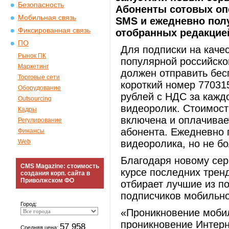
Безопасность
Абоненты сотовых опе
Мобильная связь
SMS и ежедневно полу
Фиксированная связь
отобранных редакцие
ПО
Для подписки на каче
Рынок ПК
популярной российско
Маркетинг
должен отправить бе
Торговые сети
короткий номер 77031
Оборудование
рублей с НДС за кажд
Outsourcing
видеоролик. Стоимост
Кадры
включена и оплачивае
Регулирование
абонента. Ежедневно 
Финансы
Web
видеоролика, но не бо
Благодаря новому сер
CMS Magazine: стоимость
курсе последних трен
создания корп. сайта в
Приволжском ФО
отбирает лучшие из п
подписчиков мобильно
Город:
«Проникновение мобил
проникновение Интерн
57 958
Средняя цена: