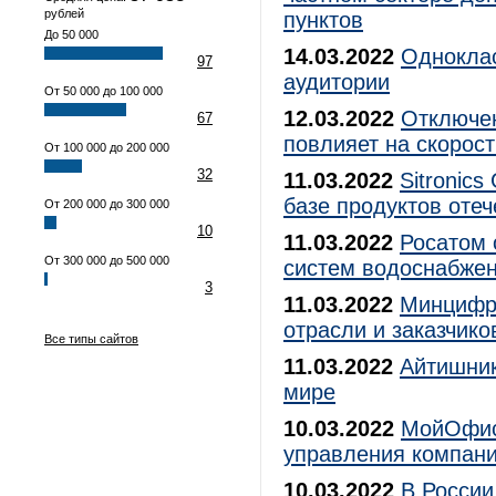
рублей
пунктов
До 50 000
14.03.2022
Одноклас
97
аудитории
От 50 000 до 100 000
12.03.2022
Отключен
67
повлияет на скорост
От 100 000 до 200 000
32
11.03.2022
Sitronic
базе продуктов оте
От 200 000 до 300 000
10
11.03.2022
Росатом 
От 300 000 до 500 000
систем водоснабже
3
11.03.2022
Минцифр
отрасли и заказчико
Все типы сайтов
11.03.2022
Айтишник
мире
10.03.2022
МойОфис 
управления компан
10.03.2022
В России