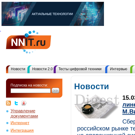
Новости
Новости 2.0
Тесты цифровой техники
Интервью
Новости
Подписка на новости:
15.
лин
Управление
М.В
документами
Сбе
Интернет
российском рынке т
Интеграция