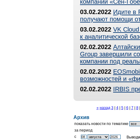
компании «Сен-Гобе
03.02.2022
Идите в 
получают помощи от
03.02.2022
VK Cloud
к аналитической баз
02.02.2022
Алтайски
Group завершили со
компании под реаль
02.02.2022
EOSmobil
возможностей и «ф
02.02.2022
IRBIS пр
«
назад
3
|
4
|
5
|
6
|
7
|
8
Архив
показать новости по тематике
за период
c
Выводи