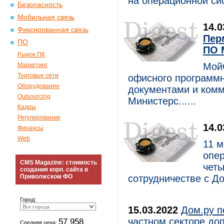
на операционной сис
Безопасность
Мобильная связь
14.
Фиксированная связь
Пер
ПО
ПО 
Рынок ПК
Мой
Маркетинг
Торговые сети
офисного программн
Оборудование
документами и комм
Outsourcing
Министерс......
Кадры
Регулирование
14.
Финансы
Web
11 м
опер
CMS Magazine: стоимость
чет
создания корп. сайта в
Приволжском ФО
сотрудничестве с До
Город:
15.03.2022
Дом.ру п
частном секторе до
57 958
Средняя цена: