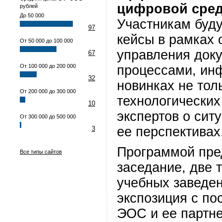
цифровой сред
рублей
До 50 000
Участникам буд
97
кейсы в рамках
От 50 000 до 100 000
управления док
67
От 100 000 до 200 000
процессами, ин
32
новинках не тол
От 200 000 до 300 000
технологических
10
экспертов о сит
От 300 000 до 500 000
ее перспективах
3
Программой пре
Все типы сайтов
заседание, две 
учебных заведен
экспозиция с по
ЭОС и ее партн