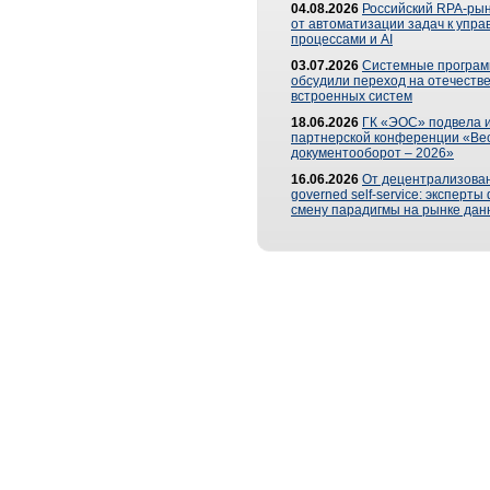
04.08.2026
Российский RPA-рын
от автоматизации задач к упр
процессами и AI
03.07.2026
Системные програ
обсудили переход на отечеств
встроенных систем
18.06.2026
ГК «ЭОС» подвела и
партнерской конференции «Ве
документооборот – 2026»
16.06.2026
От децентрализован
governed self-service: эксперт
смену парадигмы на рынке дан