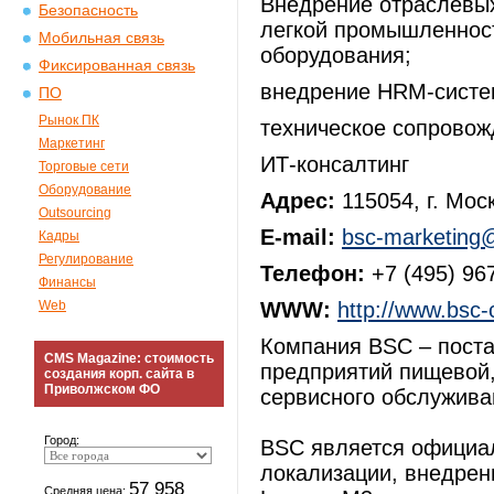
Внедрение отраслевы
Безопасность
легкой промышленност
Мобильная связь
оборудования;
Фиксированная связь
внедрение HRM-систе
ПО
Рынок ПК
техническое сопровож
Маркетинг
ИТ-консалтинг
Торговые сети
Оборудование
Адрес:
115054, г. Моск
Outsourcing
E-mail:
bsc-marketing@
Кадры
Регулирование
Телефон:
+7 (495) 96
Финансы
Web
WWW:
http://www.bsc-
Компания BSC – пост
CMS Magazine: стоимость
предприятий пищевой,
создания корп. сайта в
Приволжском ФО
сервисного обслужива
Город:
BSC является официа
локализации, внедре
57 958
Средняя цена: