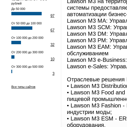
Lawson M3 на террито
рублей
системы предоставляе
До 50 000
автоматизации бизнес
97
Lawson M3 MA: Управл
От 50 000 до 100 000
Lawson M3 SCM: Упра
67
Lawson M3 DM: Управ
От 100 000 до 200 000
Lawson M3 PM: Управ
32
Lawson M3 EAM: Упра
обслуживанием
От 200 000 до 300 000
Lawson M3 e-Business
10
Lawson e-Sales: Упра
От 300 000 до 500 000
3
Отраслевые решения 
• Lawson M3 Distribut
Все типы сайтов
• Lawson M3 Food and
пищевой промышленн
• Lawson M3 Fashion 
индустрии моды;
• Lawson M3 ESM - ER
оборудования.