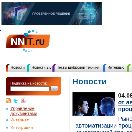
Новости
Новости 2.0
Тесты цифровой техники
Интервью
Новости
Подписка на новости:
04.0
от а
Управление
проц
документами
Рыно
Интернет
автоматизации проц
Интеграция