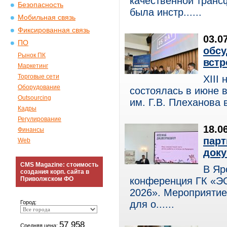
качественной транс
Безопасность
была инстр......
Мобильная связь
Фиксированная связь
03.0
ПО
обсу
Рынок ПК
встр
Маркетинг
Торговые сети
XIII
Оборудование
состоялась в июне 
Outsourcing
им. Г.В. Плеханова 
Кадры
Регулирование
18.0
Финансы
парт
Web
доку
CMS Magazine: стоимость
В Яр
создания корп. сайта в
Приволжском ФО
конференция ГК «Э
2026». Мероприятие
для о......
Город:
57 958
Средняя цена: