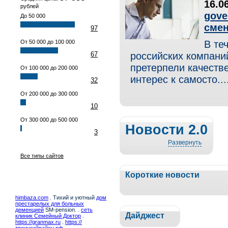
16.0
рублей
gove
До 50 000
смен
97
От 50 000 до 100 000
В те
67
российских компани
претерпели качест
От 100 000 до 200 000
интерес к самосто....
32
От 200 000 до 300 000
10
От 300 000 до 500 000
Новости 2.0
3
Развернуть
Все типы сайтов
Короткие новости
himbaza.com
. Тихий и уютный
дом
престарелых для больных
деменцией
SM-pension. .
сеть
Дайджест
клиник Семейный Доктор
.
https://granmax.ru
.
https://