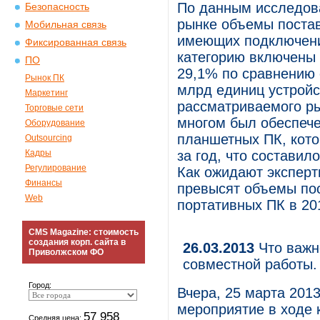
По данным исследова
Безопасность
рынке объемы постав
Мобильная связь
имеющих подключение
Фиксированная связь
категорию включены
ПО
29,1% по сравнению 
Рынок ПК
млрд единиц устрой
Маркетинг
рассматриваемого ры
Торговые сети
многом был обеспеч
Оборудование
планшетных ПК, кот
Outsourcing
Кадры
за год, что состави
Регулирование
Как ожидают эксперт
Финансы
превысят объемы пос
Web
портативных ПК в 201
CMS Magazine: стоимость
создания корп. сайта в
26.03.2013
Что важн
Приволжском ФО
совместной работы.
Город:
Вчера, 25 марта 2013
мероприятие в ходе 
57 958
Средняя цена: