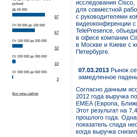
исследования Cisco
рублей
для совместной рабо
До 50 000
с руководителями к
97
видеоконференции с
От 50 000 до 100 000
TelePresence, объед
67
в офисе компании Ci
От 100 000 до 200 000
в Москве и Киеве с к
32
Петербурге.
От 200 000 до 300 000
10
07.03.2013
Рынок се
От 300 000 до 500 000
замедленное паден
3
Согласно данным исс
Все типы сайтов
2012 года выручка п
EMEA (Европа, Ближн
Этот результат на 7
прошлого года. Однак
показатель спада нес
когда выручка снизи