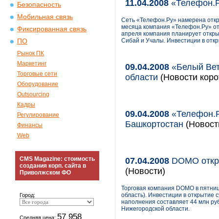
11.04.2008
«Телефон.Р
Безопасность
Мобильная связь
Сеть «Телефон.Ру» намерена откр
месяца компания «Телефон.Ру» от
Фиксированная связь
апреля компания планирует открыт
Сибай и Учалы. Инвестиции в откр
ПО
Рынок ПК
Маркетинг
09.04.2008
«Белый Вет
Торговые сети
области
(Новости коро
Оборудование
Outsourcing
Кадры
09.04.2008
«Телефон.Р
Регулирование
Башкортостан
(Новости
Финансы
Web
CMS Magazine: стоимость
07.04.2008
DOMO откры
создания корп. сайта в
(Новости)
Приволжском ФО
Торговая компания DOMO в пятниц
область). Инвестиции в открытие 
Город:
наполнения составляет 44 млн руб
Нижегородской области.
57 958
Средняя цена: