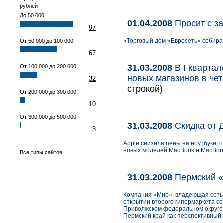
рублей
До 50 000
01.04.2008
Просит с з
97
«Торговый дом «Евросеть» собирае
От 50 000 до 100 000
67
31.03.2008
В I квартал
От 100 000 до 200 000
новых магазинов в чет
32
строкой)
От 200 000 до 300 000
10
От 300 000 до 500 000
31.03.2008
Скидка от 
3
Apple снизила цены на ноутбуки, 
новых моделей MacBook и MacBook
Все типы сайтов
31.03.2008
Пермский 
Компания «Мир», владеющая сетью
открытии второго гипермаркета се
Приволжском федеральном округе 
Пермский край как перспективный 