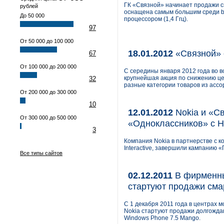
ГК «Связной» начинает продажи 
рублей
оснащена самым большим среди b
До 50 000
процессором (1,4 Ггц).
97
От 50 000 до 100 000
18.01.2012
«Связной» 
67
От 100 000 до 200 000
С середины января 2012 года во в
крупнейшая акция по снижению це
32
разные категории товаров из ассор
От 200 000 до 300 000
10
12.01.2012
Nokia и «С
От 300 000 до 500 000
«Одноклассников» с 
3
Компания Nokia в партнерстве с к
Interactive, завершили кампанию 
Все типы сайтов
02.12.2011
В фирменных
стартуют продажи сма
С 1 декабря 2011 года в центрах
Nokia стартуют продажи долгожда
Windows Phone 7.5 Mango.