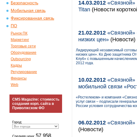
14.03.2012
«Связной» 
Безопасность
Titan
(Новости коротко
Мобильная связь
Фиксированная связь
ПО
21.02.2012
«Связной» 
Рынок ПК
низких цен»
(Новости)
Маркетинг
Торговые сети
Лидирующий независимый сотовый
Оборудование
низких цен». Ко Дню защитника О
Клуб» с повышенным начислением б
Outsourcing
2012 года.
Кадры
Регулирование
Финансы
10.02.2012
«Связной» 
Web
мобильной связи «Рос
«Ростелеком» и компания «Связно
CMS Magazine: стоимость
услуг связи – подписали генераль
создания корп. сайта в
России условия сотрудничества ко
Приволжском ФО
06.02.2012
«Связной» 
Город:
(Новости)
57 958
Средняя цена: