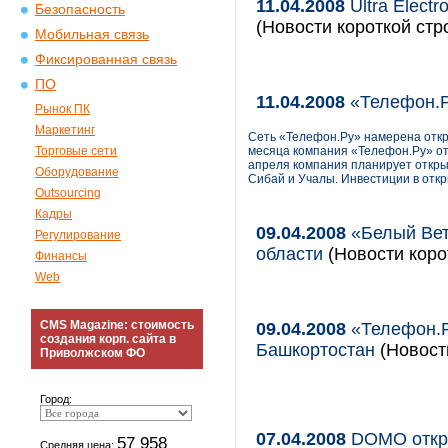
11.04.2008
Ultra Elect
Безопасность
(Новости короткой стр
Мобильная связь
Фиксированная связь
ПО
11.04.2008
«Телефон.Р
Рынок ПК
Маркетинг
Сеть «Телефон.Ру» намерена откр
Торговые сети
месяца компания «Телефон.Ру» от
апреля компания планирует открыт
Оборудование
Сибай и Учалы. Инвестиции в откр
Outsourcing
Кадры
09.04.2008
«Белый Вет
Регулирование
области
(Новости коро
Финансы
Web
CMS Magazine: стоимость
09.04.2008
«Телефон.Р
создания корп. сайта в
Башкортостан
(Новости
Приволжском ФО
Город:
07.04.2008
DOMO откры
57 958
Средняя цена: