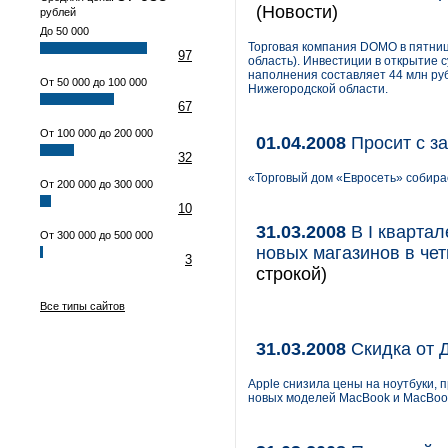
(Новости)
рублей
До 50 000
Торговая компания DOMO в пятниц
97
область). Инвестиции в открытие 
наполнения составляет 44 млн руб
От 50 000 до 100 000
Нижегородской области.
67
От 100 000 до 200 000
01.04.2008
Просит с з
32
«Торговый дом «Евросеть» собирае
От 200 000 до 300 000
10
31.03.2008
В I квартал
От 300 000 до 500 000
новых магазинов в чет
3
строкой)
Все типы сайтов
31.03.2008
Скидка от 
Apple снизила цены на ноутбуки, 
новых моделей MacBook и MacBook