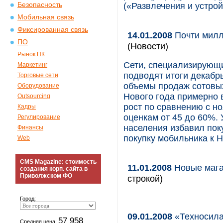
Безопасность
(«Развлечения и устрой
Мобильная связь
Фиксированная связь
14.01.2008
Почти милл
ПО
(Новости)
Рынок ПК
Сети, специализирующ
Маркетинг
подводят итоги декабр
Торговые сети
объемы продаж сотовы
Оборудование
Нового года примерно в
Outsourcing
рост по сравнению с н
Кадры
оценкам от 45 до 60%. 
Регулирование
населения избавил пок
Финансы
покупку мобильника к Н
Web
CMS Magazine: стоимость
11.01.2008
Новые маг
создания корп. сайта в
Приволжском ФО
строкой)
Город:
09.01.2008
«Техносила
57 958
Средняя цена: