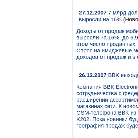
27.12.2007
7 млрд дол
выросли на 16%
(Ново
Доходы от продаж моби
выросли на 16%, до 6,9
этом число проданных т
Спрос на имиджевые мод
доходов от продаж и в
26.12.2007
BBK выходи
Компания BBK Electroni
сотрудничества с феде
расширении ассортиме
магазинах сети. К ново
GSM-телефона BBK из н
K202. Пока новинки буд
география продаж буде