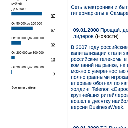
рублей
Сеть электроники и бы
До 50 000
гипермаркеты в Самаре
97
От 50 000 до 100 000
09.01.2008
Прощай, де
67
лидеров
(Новости)
От 100 000 до 200 000
32
В 2007 году российски
капитализации стали з
От 200 000 до 300 000
российские телекомы в
10
компаний на рынке, нап
От 300 000 до 500 000
можно с уверенностью с
3
полноправными игрока
впервые обогнал по ка
Все типы сайтов
холдинг Telenor, «Евро
крупнейших ритейлеров 
вошел в десятку наибо
версии BusinessWeek.
09.01.2008
ТС-Ритейл 