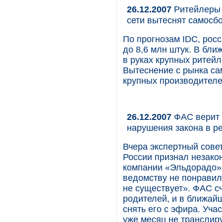
26.12.2007
Ритейлеры 
сети вытеснят самосб
По прогнозам IDC, росс
до 8,6 млн штук. В бл
в руках крупных ритейл
Вытеснение с рынка са
крупных производителе
26.12.2007
ФАС верит 
нарушения закона в р
Вчера экспертный сов
России признал незак
компании «Эльдорадо» 
ведомству не понравил
не существует». ФАС сч
родителей, и в ближай
снять его с эфира. Уч
уже месяц не транслир