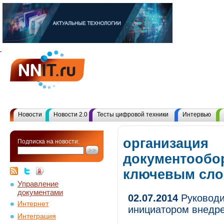
Новости
Новости 2.0
Тесты цифровой техники
Интервью
организация
Подписка на новости:
документообор
ключевым сл
Управление
документами
02.07.2014
Руководи
Интернет
инициатором внедр
Интеграция