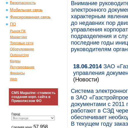
Внимание руководите
Безопасность
электронного докуме
Мобильная связь
характерным явление
Фиксированная связь
до недавних пор дв
ПО
управления корпорат
Рынок ПК
подразделения и слу
Маркетинг
последние годы ини
Торговые сети
руководителям орган
Оборудование
Outsourcing
Кадры
18.06.2014
ЗАО «Газ
Регулирование
управления докуме
Финансы
(Новости)
Web
Система электронно
CMS Magazine: стоимость
в ЗАО «Газстройпрое
создания корп. сайта в
Приволжском ФО
документами с 2011 
работают в СЭД чер
Город:
обеспечивает необхо
В текущем году зака
57 958
Средняя цена: