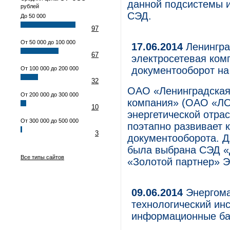
данной подсистемы и
рублей
СЭД.
До 50 000
97
От 50 000 до 100 000
17.06.2014
Ленингра
67
электросетевая ком
документооборот н
От 100 000 до 200 000
32
ОАО «Ленинградская
От 200 000 до 300 000
компания» (ОАО «ЛО
10
энергетической отрас
От 300 000 до 500 000
поэтапно развивает 
3
документооборота. Д
была выбрана СЭД «
Все типы сайтов
«Золотой партнер» 
09.06.2014
Энергома
технологический ин
информационные ба