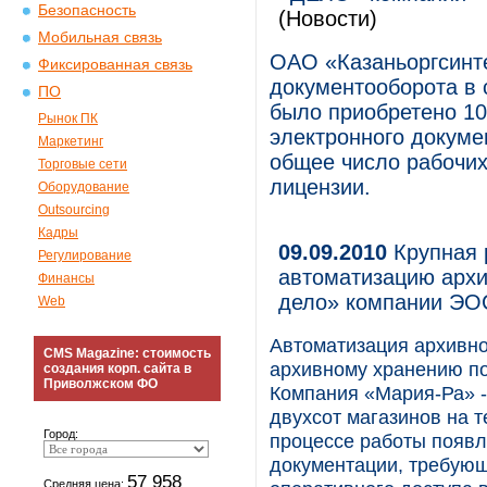
Безопасность
(Новости)
Мобильная связь
ОАО «Казаньоргсинт
Фиксированная связь
документооборота в с
ПО
было приобретено 10
Рынок ПК
электронного докуме
Маркетинг
общее число рабочих
Торговые сети
лицензии.
Оборудование
Outsourcing
Кадры
09.09.2010
Крупная 
Регулирование
автоматизацию архи
Финансы
дело» компании ЭО
Web
Автоматизация архивно
CMS Magazine: стоимость
архивному хранению по
создания корп. сайта в
Приволжском ФО
Компания «Мария-Ра» -
двухсот магазинов на 
Город:
процессе работы появл
документации, требующ
57 958
Средняя цена: