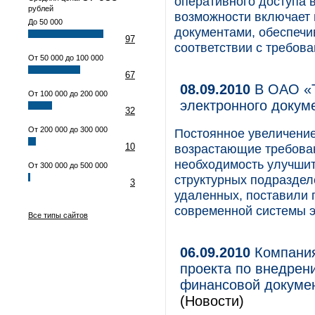
оперативного доступа в
рублей
возможности включает 
До 50 000
документами, обеспечи
97
соответствии с требова
От 50 000 до 100 000
67
08.09.2010
В ОАО «Т
От 100 000 до 200 000
электронного доку
32
От 200 000 до 300 000
Постоянное увеличени
10
возрастающие требован
необходимость улучши
От 300 000 до 500 000
структурных подраздел
3
удаленных, поставили 
современной системы э
Все типы сайтов
06.09.2010
Компания 
проекта по внедрен
финансовой докуме
(Новости)