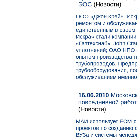
ЭОС
(Новости)
ООО «Джон Крейн–Искр
ремонтом и обслуживан
единственным в своем 
Искра» стали компании
«Газтехснаб». John Cr
уплотнений; ОАО НПО 
опытом производства г
трубопроводов. Предп
трубооборудования, по
обслуживанием именно 
16.06.2010
Московск
повседневной рабо
(Новости)
МАИ использует ECM-си
проектов по созданию 
ВУЗа и системы менедж