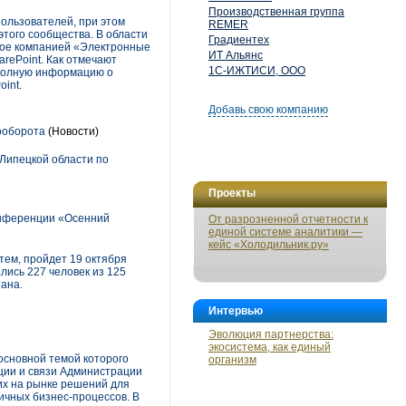
Производственная группа
ользователей, при этом
REMER
этого сообщества. В области
Градиентех
нное компанией «Электронные
ИТ Альянс
rePoint. Как отмечают
1С-ИЖТИСИ, ООО
 полную информацию о
int.
Добавь свою компанию
ооборота
(Новости)
Липецкой области по
Проекты
онференции «Осенний
От разрозненной отчетности к
единой системе аналитики —
кейс «Холодильник.ру»
тем, пройдет 19 октября
лись 227 человек из 125
тана.
Интервью
Эволюция партнерства:
экосистема, как единый
основной темой которого
организм
ии и связи Администрации
их на рынке решений для
ичных бизнес-процессов. В