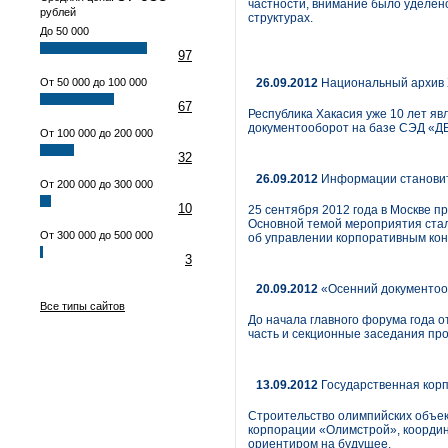
частности, внимание было уделен
рублей
структурах.
До 50 000
97
От 50 000 до 100 000
26.09.2012
Национальный архив 
67
Республика Хакасия уже 10 лет я
документооборот на базе СЭД «ДЕ
От 100 000 до 200 000
32
26.09.2012
Информации становит
От 200 000 до 300 000
10
25 сентября 2012 года в Москве п
Основной темой мероприятия стал
От 300 000 до 500 000
об управлении корпоративным кон
3
20.09.2012
«Осенний документооб
Все типы сайтов
До начала главного форума года
часть и секционные заседания прой
13.09.2012
Государственная кор
Строительство олимпийских объект
корпорации «Олимстрой», координ
ориентиром на будущее.