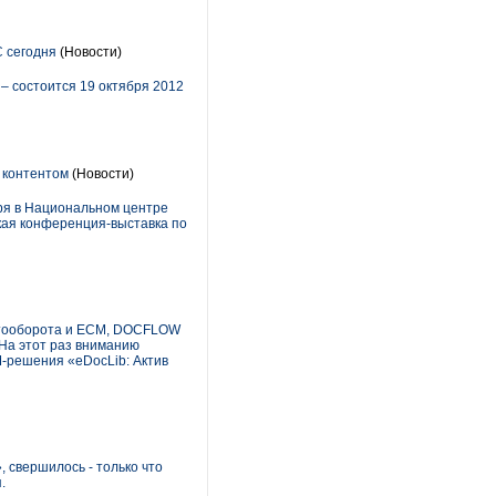
 сегодня
(Новости)
 состоится 19 октября 2012
 контентом
(Новости)
ря в Национальном центре
ская конференция-выставка по
ентооборота и ECM, DOCFLOW
На этот раз вниманию
-решения «eDocLib: Актив
 свершилось - только что
.