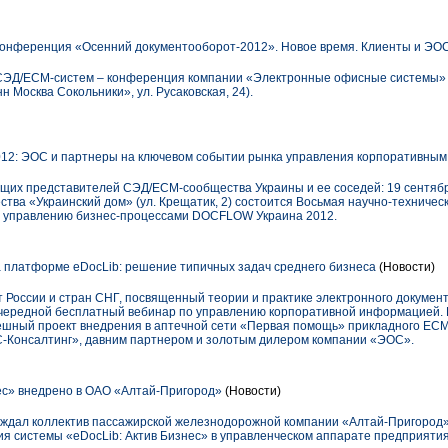
онференция «Осенний документооборот-2012». Новое время. Клиенты и ЭОС
 СЭД/ECM-систем – конференция компании «Электронные офисные системы» –
нн Москва Сокольники», ул. Русаковская, 24).
2: ЭОС и партнеры на ключевом событии рынка управления корпоративным
дущих представителей СЭД/ECM-сообщества Украины и ее соседей: 19 сентяб
ества «Украинский дом» (ул. Крещатик, 2) состоится Восьмая научно-техниче
и управлению бизнес-процессами DOCFLOW Украина 2012.
платформе eDocLib: решение типичных задач среднего бизнеса
(Новости)
 России и стран СНГ, посвященный теории и практике электронного докум
очередной бесплатный вебинар по управлению корпоративной информацией. 
шный проект внедрения в аптечной сети «Первая помощь» прикладного ECM
С-Консалтинг», давним партнером и золотым дилером компании «ЭОС».
ес» внедрено в ОАО «Алтай-Пригород»
(Новости)
 ждал коллектив пассажирской железнодорожной компании «Алтай-Пригород»,
ия системы «eDocLib: Актив Бизнес» в управленческом аппарате предприятия