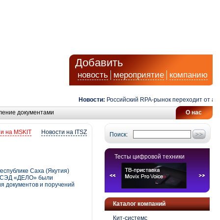
Добавить
новость
мероприятие
компанию
Новости:
Российский RPA-рынок переходит от автомат
ление документами
О нас
и на MSKIT
Новости на ITSZ
Поиск:
Тесты цифровой техники
еспублике Саха (Якутия)
и СЭД «ДЕЛО» были
я документов и поручений
Каталог компаний
Кит-системс