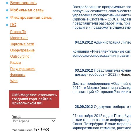
Безопасность
Востребованные программные прод
Мобильная связь
вокруг них создается своя экосис
управления корпоративным контен
Фиксированная связь
Офисные Системы» (ЭОС). Недавно
представители разработчика, при
ПО
продукте и поддержать существующ
Рынок ПК
Маркетинг
04.10.2012
Администрация Липецк
Торговые сети
Оборудование
Компания «Интеллектуальные сист
вопросам сопровождения и развит
Outsourcing
Кадры
Регулирование
03.10.2012
Представители крупне
документооборот – 2012»
(Новос
Финансы
Web
Десятая конференция «Осенний до
2012 г. в Москве (гостиница «Хол
организаций 42 городов России и 
CMS Magazine: стоимость
создания корп. сайта в
Приволжском ФО
28.09.2012
О документообороте к
27 сентября 2012 года в Петербу
Город:
стали корпоративные информацио
Санкт-Петербурга. В ходе меропр
корпоративного сегмента, рассказ
57 958
Средняя цена: