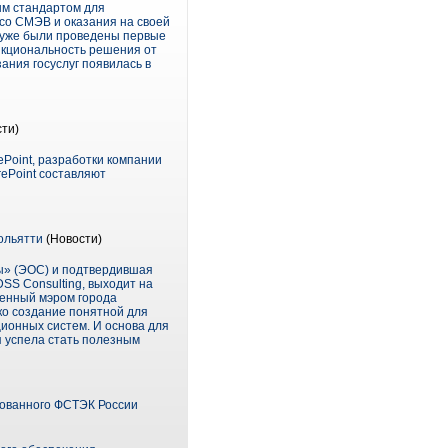
ым стандартом для
 со СМЭВ и оказания на своей
и уже были проведены первые
ункциональность решения от
ания госуслуг появилась в
ти)
Point, разработки компании
ePoint составляют
ольятти
(Новости)
ы» (ЭОС) и подтвердившая
SS Consulting, выходит на
ленный мэром города
ько создание понятной для
ионных систем. И основа для
я успела стать полезным
рованного ФСТЭК России