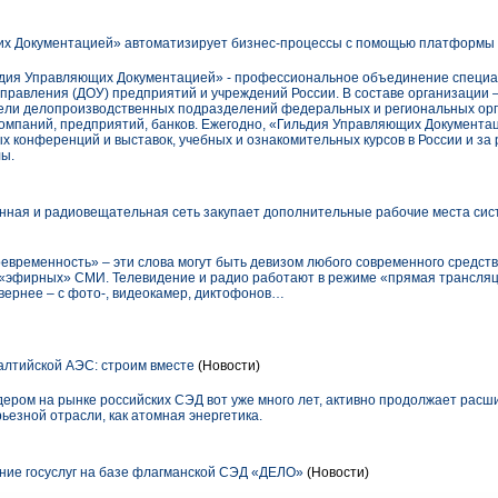
х Документацией» автоматизирует бизнес-процессы с помощью платформы 
дия Управляющих Документацией» - профессиональное объединение специа
правления (ДОУ) предприятий и учреждений России. В составе организации –
ели делопроизводственных подразделений федеральных и региональных орг
компаний, предприятий, банков. Ежегодно, «Гильдия Управляющих Документац
 конференций и выставок, учебных и ознакомительных курсов в России и за 
лы.
нная и радиовещательная сеть закупает дополнительные рабочие места сис
оевременность» – эти слова могут быть девизом любого современного средст
 «эфирных» СМИ. Телевидение и радио работают в режиме «прямая трансля
вернее – с фото-, видеокамер, диктофонов…
лтийской АЭС: строим вместе
(Новости)
ром на рынке российских СЭД вот уже много лет, активно продолжает расши
рьезной отрасли, как атомная энергетика.
ие госуслуг на базе флагманской СЭД «ДЕЛО»
(Новости)