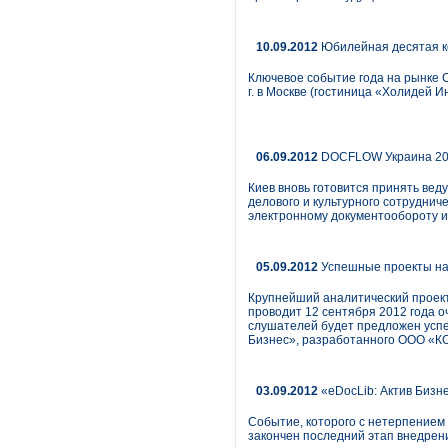
10.09.2012
Юбилейная десятая к
Ключевое событие года на рынке
г. в Москве (гостиница «Холидей И
06.09.2012
DOCFLOW Украина 201
Киев вновь готовится принять ве
делового и культурного сотруднич
электронному документообороту 
05.09.2012
Успешные проекты на 
Крупнейший аналитический проект
проводит 12 сентября 2012 года 
слушателей будет предложен успе
Бизнес», разработанного ООО «К
03.09.2012
«eDocLib: Актив Бизн
Событие, которого с нетерпением
закончен последний этап внедрен