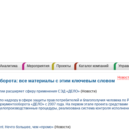
Аналитика
Мероприятия
Проекты
Каталог компаний
Управ
Новост
борота: все материалы с этим ключевым словом
тии расширяет сферу применения СЭД «ДЕЛО»
(Новости)
о надзору в сфере защиты прав потребителей и благополучия человека по Р
 документооборота «ДЕЛО» с 2007 года. На первом этапе проекта средствам
елопроизводственные процедуры, реализована система контроля исполнени
int. Нечто большее, чем «промо»
(Новости)