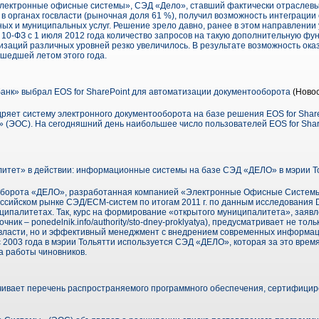
Электронные офисные системы», СЭД «Дело», ставший фактически отраслев
 органах госвласти (рыночная доля 61 %), получил возможность интеграции
ных и муниципальных услуг. Решение зрело давно, ранее в этом направлени
 10-ФЗ с 1 июля 2012 года количество запросов на такую дополнительную ф
изаций различных уровней резко увеличилось. В результате возможность оказ
шедшей летом этого года.
анк» выбрал EOS for SharePoint для автоматизации документооборота
(Новос
ряет систему электронного документооборота на базе решения EOS for Share
ЭОС). На сегодняшний день наибольшее число пользователей EOS for Shar
тет» в действии: информационные системы на базе СЭД «ДЕЛО» в мэрии Т
оборота «ДЕЛО», разработанная компанией «Электронные Офисные Систем
ссийском рынке СЭД/ECM-систем по итогам 2011 г. по данным исследования D
ципалитетах. Так, курс на формирование «открытого муниципалитета», заяв
ник – ponedelnik.info/authority/sto-dney-proklyatya), предусматривает не тол
власти, но и эффективный менеджмент с внедрением современных информац
с 2003 года в мэрии Тольятти используется СЭД «ДЕЛО», которая за это врем
 работы чиновников.
ивает перечень распространяемого программного обеспечения, сертифици