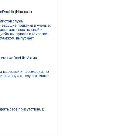
eDocLib
(Новости)
листов служб
 ведущие практики и ученые,
анов законодательной и
ией» выступает в качестве
рубежом, выпускает
темы «eDocLib: Актив
ва массовой информации, но
ция» и выдают слушателям и
рять свое присутствие. В