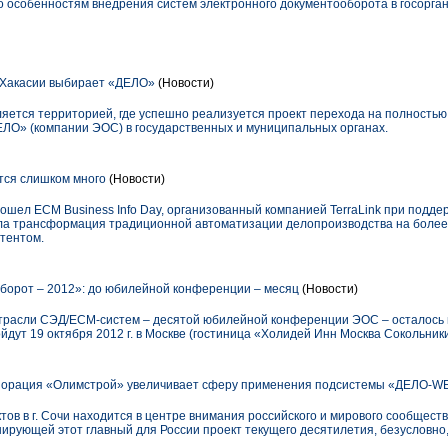
о особенностям внедрения систем электронного документооборота в госорган
Хакасии выбирает «ДЕЛО»
(Новости)
вляется территорией, где успешно реализуется проект перехода на полность
ЛО» (компании ЭОС) в государственных и муниципальных органах.
ся слишком много
(Новости)
рошел ECM Business Info Day, организованный компанией TerraLink при подде
а трансформация традиционной автоматизации делопроизводства на более 
тентом.
орот – 2012»: до юбилейной конференции – месяц
(Новости)
 отрасли СЭД/ECM-систем – десятой юбилейной конференции ЭОС – осталось
дут 19 октября 2012 г. в Москве (гостиница «Холидей Инн Москва Сокольники»,
порация «Олимстрой» увеличивает сферу применения подсистемы «ДЕЛО-
ов в г. Сочи находится в центре внимания российского и мирового сообществ
ирующей этот главный для России проект текущего десятилетия, безусловно,