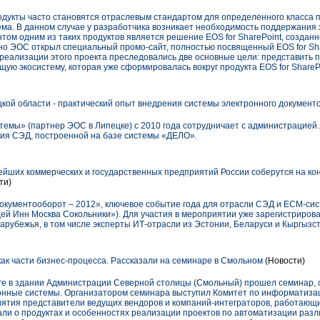
укты часто становятся отраслевым стандартом для определенного класса п
тема. В данном случае у разработчика возникает необходимость поддержания 
том одним из таких продуктов является решение EOS for SharePoint, созда
 ЭОС открыл специальный промо-сайт, полностью посвященный EOS for Sha
 реализации этого проекта преследовались две основные цели: представить
ую экосистему, которая уже сформировалась вокруг продукта EOS for SharePo
ой области - практический опыт внедрения системы электронного документ
емы» (партнер ЭОС в Липецке) с 2010 года сотрудничает с администрацией 
ия СЭД, построенной на базе системы «ДЕЛО».
йших коммерческих и государственных предприятий России соберутся на к
ти)
кументооборот – 2012», ключевое событие года для отрасли СЭД и ECM-сис
идей Инн Москва Сокольники»). Для участия в мероприятии уже зарегистрирова
зарубежья, в том числе эксперты ИТ-отрасли из Эстонии, Беларуси и Кыргызс
ак части бизнес-процесса. Рассказали на семинаре в Смольном
(Новости)
рге в здании Администрации Северной столицы (Смольный) прошел семинар, 
нные системы. Организатором семинара выступил Комитет по информатизац
иятия представители ведущих вендоров и компаний-интеграторов, работающ
али о продуктах и особенностях реализации проектов по автоматизации разл