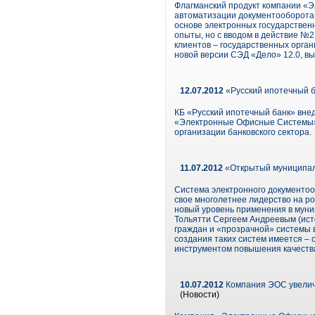
Флагманский продукт компании «
автоматизации документооборота в
основе электронных государствен
опыты, но с вводом в действие №2
клиентов – государственных орган
новой версии СЭД «Дело» 12.0, вы
12.07.2012
«Русский ипотечный б
КБ «Русский ипотечный банк» внед
«Электронные Офисные Системы» (
организации банковского сектора.
11.07.2012
«Открытый муниципали
Система электронного документо
свое многолетнее лидерство на ро
новый уровень применения в муни
Тольятти Сергеем Андреевым (источ
граждан и «прозрачной» системы 
создания таких систем имеется – 
инструментом повышения качества
10.07.2012
Компания ЭОС увелич
(Новости)