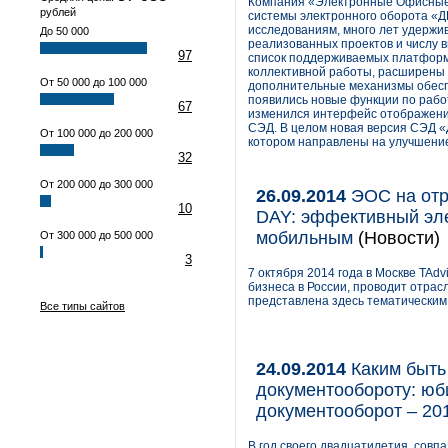
Компания «Электронные Офисные 
рублей
системы электронного оборота «Д
исследованиям, много лет удержи
До 50 000
реализованных проектов и числу 
97
список поддерживаемых платформ
коллективной работы, расширены 
От 50 000 до 100 000
дополнительные механизмы обесп
появились новые функции по работ
67
изменился интерфейс отображения
СЭД. В целом новая версия СЭД 
От 100 000 до 200 000
котором направлены на улучшение
32
От 200 000 до 300 000
26.09.2014
ЭОС на отр
10
DAY: эффективный эл
мобильным
(Новости)
От 300 000 до 500 000
3
7 октября 2014 года в Москве TAd
бизнеса в России, проводит отра
представлена здесь тематическим
Все типы сайтов
24.09.2014
Каким быть
документообороту: ю
документооборот – 20
В год своего двадцатилетия, сов