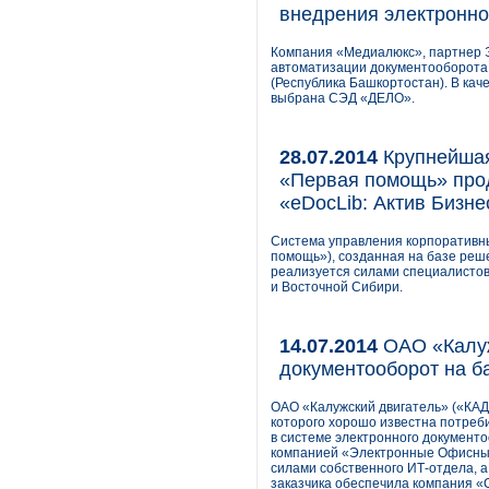
внедрения электронно
Компания «Медиалюкс», партнер Э
автоматизации документооборота
(Республика Башкортостан). В ка
выбрана СЭД «ДЕЛО».
28.07.2014
Крупнейшая
«Первая помощь» прод
«eDocLib: Актив Бизн
Система управления корпоративны
помощь»), созданная на базе реше
реализуется силами специалистов
и Восточной Сибири.
14.07.2014
ОАО «Калуж
документооборот на ба
ОАО «Калужский двигатель» («КАД
которого хорошо известна потреби
в системе электронного документо
компанией «Электронные Офисные
силами собственного ИТ-отдела, 
заказчика обеспечила компания 