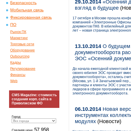
29.10.2014
«Осенний до
Безопасность
взгляд в будущее
(Нов
Мобильная связь
Фиксированная связь
17 октября в Москве прошла кон
компанией «Электронные Офисные
ПО
документов ПК6. В юбилейный для 
лет – новая страница электронног
Рынок ПК
Маркетинг
Торговые сети
13.10.2014
О будущем 
Оборудование
документооборота рас
Outsourcing
ЭОС «Осенний докуме
Кадры
Регулирование
До начала ежегодной клиентской 
своего юбилея ЭОС проводит вмес
Финансы
документооборота», остались счи
Web
(Москва, ул. 1-й Зачатьевский пер
партнеры и клиенты ЭОС с участие
лидеров в сфере программного и 
электронного документооборота.
CMS Magazine: стоимость
создания корп. сайта в
Приволжском ФО
06.10.2014
Новая верс
инструментах коллект
Город:
модулях
(Новости)
57 958
Средняя цена: