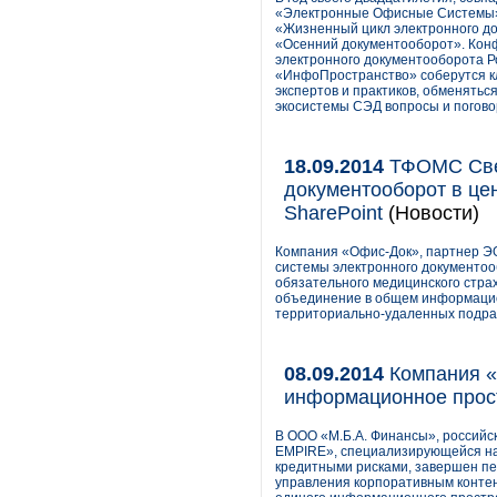
«Электронные Офисные Системы» 
«Жизненный цикл электронного д
«Осенний документооборот». Конф
электронного документооборота Р
«ИнфоПространство» соберутся к
экспертов и практиков, обменять
экосистемы СЭД вопросы и погово
18.09.2014
ТФОМС Свер
документооборот в це
SharePoint
(Новости)
Компания «Офис-Док», партнер ЭО
системы электронного документоо
обязательного медицинского стра
объединение в общем информацио
территориально-удаленных подраз
08.09.2014
Компания «
информационное прост
В ООО «М.Б.А. Финансы», россий
EMPIRE», специализирующейся на
кредитными рисками, завершен пе
управления корпоративным контен