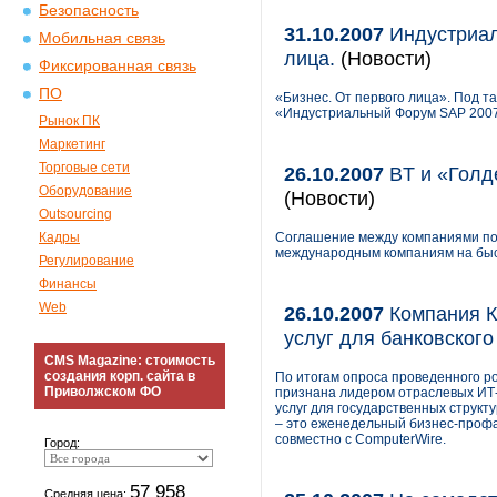
Безопасность
31.10.2007
Индустриал
Мобильная связь
лица.
(Новости)
Фиксированная связь
ПО
«Бизнес. От первого лица». Под т
«Индустриальный Форум SAP 2007
Рынок ПК
Маркетинг
Торговые сети
26.10.2007
BT и «Голд
Оборудование
(Новости)
Outsourcing
Кадры
Соглашение между компаниями поз
международным компаниям на бы
Регулирование
Финансы
Web
26.10.2007
Компания К
услуг для банковского
CMS Magazine: стоимость
создания корп. сайта в
По итогам опроса проведенного ро
Приволжском ФО
признана лидером отраслевых ИТ-
услуг для государственных структу
– это еженедельный бизнес-профа
совместно с ComputerWire.
Город:
57 958
Средняя цена: