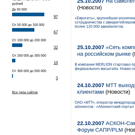
25.10.2007
На самолет
рублей
(Новости)
До 50 000
97
«Евросеть», крупнейшая рознична
сотрудничества с авиаритейлером
От 50 000 до 100 000
более 120 000 авиабилетов.
67
От 100 000 до 200 000
25.10.2007
«Сеть комп
32
на российском рынке
(
От 200 000 до 300 000
10
В компании MERLION стартовал пр
федерального масштаба. Новая се
От 300 000 до 500 000
3
24.10.2007
МТТ выходи
клиентами
(Новости)
Все типы сайтов
ОАО «МТТ», оператор междугородн
абонентов - «Абонентский портал
22.10.2007
АСКОН-Сама
Форум САПР/PLM
(Нов