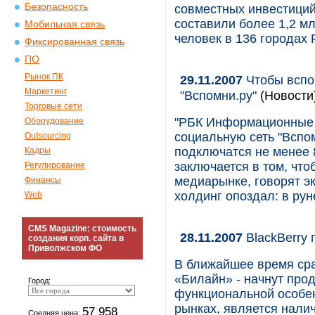
Безопасность
совместных инвестици
составили более 1,2 мл
Мобильная связь
человек в 136 городах 
Фиксированная связь
ПО
Рынок ПК
29.11.2007
Чтобы вспо
Маркетинг
"Вспомни.ру"
(Новости
Торговые сети
"РБК Информационные 
Оборудование
социальную сеть "Вспомн
Outsourcing
подключатся не менее 
Кадры
заключается в том, что
Регулирование
медиарынке, говорят эк
Финансы
холдинг опоздал: в ру
Web
CMS Magazine: стоимость
28.11.2007
BlackBerry 
создания корп. сайта в
Приволжском ФО
В ближайшее время сра
«Билайн» - начнут про
Город:
функциональной особен
рынках, является нали
57 958
Средняя цена: