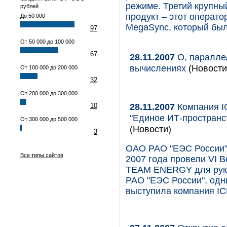
режиме. Третий крупный
рублей
продукт – этот операт
До 50 000
MegaSync, который был
97
От 50 000 до 100 000
67
28.11.2007
О, паралле
вычислениях
(Новости
От 100 000 до 200 000
32
От 200 000 до 300 000
28.11.2007
Компания I
10
"Единое ИТ-пространс
От 300 000 до 500 000
(Новости)
3
ОАО РАО "ЕЭС России" 
Все типы сайтов
2007 года провели VI 
TEAM ENERGY для руко
РАО "ЕЭС России", одн
выступила компания IC