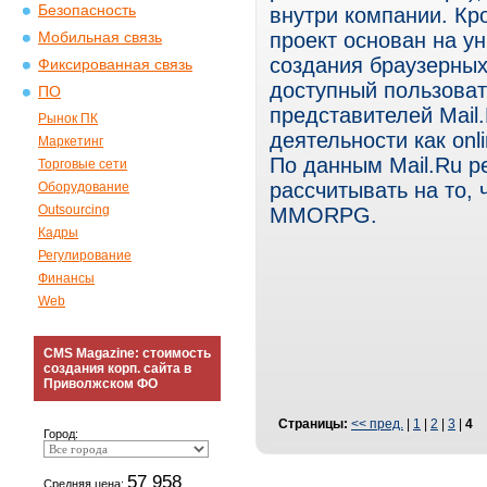
Безопасность
внутри компании. Кро
проект основан на у
Мобильная связь
создания браузерных
Фиксированная связь
доступный пользоват
ПО
представителей Mail
Рынок ПК
деятельности как on
Маркетинг
По данным Mail.Ru р
Торговые сети
рассчитывать на то, 
Оборудование
Outsourcing
MMORPG.
Кадры
Регулирование
Финансы
Web
CMS Magazine: стоимость
создания корп. сайта в
Приволжском ФО
Страницы:
<< пред.
|
1
|
2
|
3
|
4
Город:
57 958
Средняя цена: