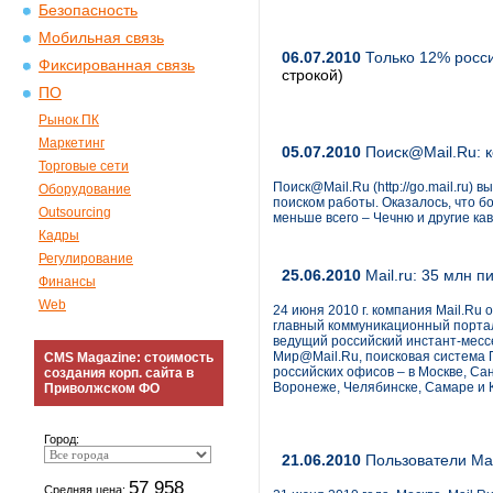
Безопасность
Мобильная связь
06.07.2010
Только 12% росси
Фиксированная связь
строкой)
ПО
Рынок ПК
Маркетинг
05.07.2010
Поиск@Mail.Ru: к
Торговые сети
Поиск@Mail.Ru (http://go.mail.ru)
Оборудование
поиском работы. Оказалось, что б
Outsourcing
меньше всего – Чечню и другие кав
Кадры
Регулирование
25.06.2010
Mail.ru: 35 млн п
Финансы
Web
24 июня 2010 г. компания Mail.Ru
главный коммуникационный портал
ведущий российский инстант-месс
Мир@Mail.Ru, поисковая система П
CMS Magazine: стоимость
российских офисов – в Москве, Са
создания корп. сайта в
Воронеже, Челябинске, Самаре и К
Приволжском ФО
Город:
21.06.2010
Пользователи Ma
57 958
Средняя цена: