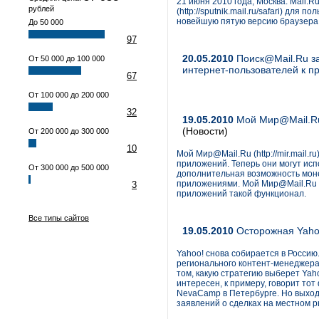
21 июня 2010 года, Москва. Mail.
рублей
(http://sputnik.mail.ru/safari) дл
новейшую пятую версию браузера S
До 50 000
97
20.05.2010
Поиск@Mail.Ru за
От 50 000 до 100 000
интернет-пользователей к п
67
От 100 000 до 200 000
32
19.05.2010
Мой Мир@Mail.Ru
(Новости)
От 200 000 до 300 000
10
Мой Мир@Mail.Ru (http://mir.mail.
приложений. Теперь они могут исп
От 300 000 до 500 000
дополнительная возможность моне
приложениями. Мой Мир@Mail.Ru 
3
приложений такой функционал.
Все типы сайтов
19.05.2010
Осторожная Yaho
Yahoo! снова собирается в Россию
регионального контент-менеджера
том, какую стратегию выберет Yaho
интересен, к примеру, говорит тот
NevaCamp в Петербурге. Но выход
заявлений о сделках на местном р