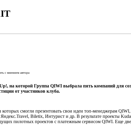
IT
ать с мнением автора
 Up!, на которой Группа QIWI выбрала пять компаний для со
стиции от участников клуба.
ры которых смогли презентовать свои идеи топ-менеджерам QIWI,
декс.Travel, Biletix, Интурист и др. В результате проекты KudaKo
удущих пилотных проектов с платежным сервисом QIWI. Еще две 