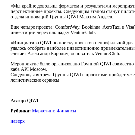
«Мы крайне довольны форматом и результатами мероприяти
перспективные проекты. Следующим этапом станут пилотны
отдела инноваций Группы QIWI Максим Авдеев.
Еще четыре проекта: ComfortWay, Bookinna, AeroTaxi и Vi
инвестиции через площадку VentureClub.
«Инициатива QIWI по поиску проектов непрофильной для ни
удалось отобрать наиболее инвестиционно привлекательные
считает Александр Бородич, основатель VentureClub.
Мероприятие было организовано Группой QIWI совместно 
хаба API Moscow.
Следующая встреча Группы QIWI с проектами пройдет уже 
логистические сервисы.
Автор:
QIWI
Рубрики:
Маркетинг
,
Финансы
наверх