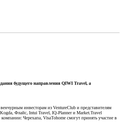
здания будущего направления QIWI Travel, а
 венчурным инвесторам из VentureClub и представителям
gda, Флайс, Intui Travel, IQ-Planner и Market.Travel
компании: Черехапа, VisaTohome смогут принять участие в