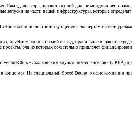
я. Нам удалось организовать живой диалог между инвесторами, 
е запуски на части нашей инфраструктуры, которые определят 
saToHome были по достоинству оценены экспертами и венчурными
х, travel-тематики – на мой взгляд, правильное вложение сред
 проекты, ряд из которых обязательно привлечет финансирование
с VentureClub, «Сколковским клубом бизнес-ангелов» (СКБА) п
в конце мая. На специальный Speed Dating в офис компании пр